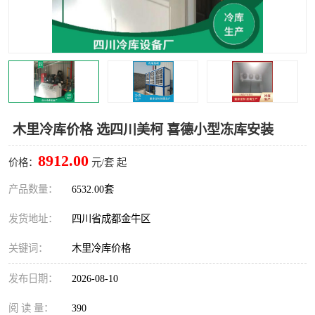
雅安冷库,雅安冻库
攀枝花冻库
烘干冷链
冻库安装，小型冻库造价
内江冷库，内江冻库
宜宾冷库，宜宾冻库设备
达州冷库、达州小型冷库
凉山冻库安装
木里冷库价格 选四川美柯 喜德小型冻库安装
甘孜冻库安装
8912.00
价格：
元/套 起
产品数量：
6532.00套
发货地址：
四川省成都金牛区
关键词：
木里冷库价格
发布日期：
2026-08-10
阅 读 量：
390