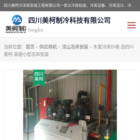
四川美柯冷冻库安装工程有限公司一家以冷库机组、冷库设备、冷库设计、冷冻库设备销售、冷库安装、冻库安装价格及技术服务为一体的综合企业，咨询热线：同等设备材料优惠10% 。公司各种类型安装组合式冷库、冷冻库、冷藏库、气调保鲜库、并提供成套设备供应、安装与调试、维护与维修、技术咨询、操作维修人员技术培训等
四川美柯制冷科技有限公司
lengku
当前位置：
首页
>
供应商机
>
凉山冻库安装
> 木里冷库价格 选四川
冷库安装，冷库价格
四川冷库，四川冻库安装
美柯 喜德小型冻库安装
成都冻库，成都冻库价格
绵阳冻库,绵阳保鲜冷库
德阳冻库安装，德阳冷库
广元冻库安装,广元冻库造
价格
价
南充冻库设计,南充冻库安
遂宁冻库
装
资阳冻库，资阳冻库安装
泸州冻库，泸州冷库
乐山冻库,乐山保鲜冷库
自贡冻库组装