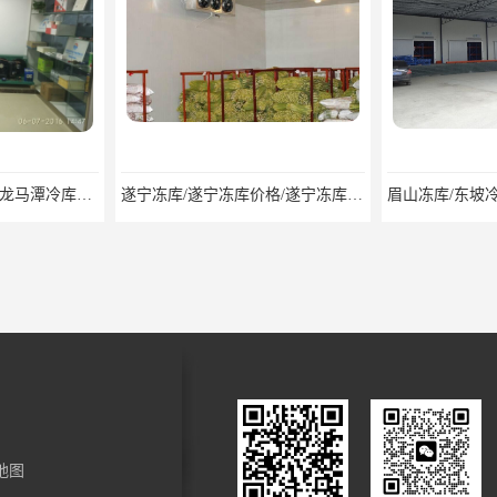
泸州冷库/江阳冷库、龙马潭冷库、纳溪冷库、泸县冷库、合江冷库、叙永冷库、古蔺冷库
遂宁冻库/遂宁冻库价格/遂宁冻库安装
地图