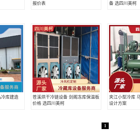
报价表
备 选四川美柯
品冷库建造
苍溪烘干冷链设备 剑阁冻库保温板
夹江小型冷库 
价格 选四川美柯
设计方案
1