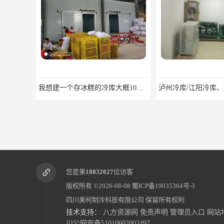
我想建一个存冰糕的冷库大概10平方米 需要价格
您是第
18032027
位访客
版权所有 ©2026-08-08
蜀ICP备19035364号-3
四川美柯制冷科技有限公司
保留所有权利.
技术支持：
八方资源网
免责声明
管理员入口
网站
川公网安备51010602002497