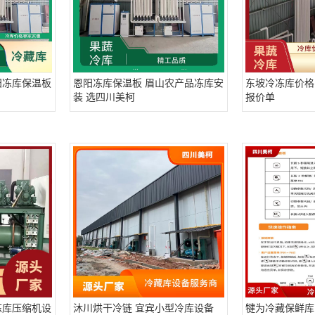
阳冻库保温板
恩阳冻库保温板 眉山农产品冻库安
东坡冷冻库价格
装 选四川美柯
报价单
冻库压缩机设
沐川烘干冷链 宜宾小型冷库设备
犍为冷藏保鲜库