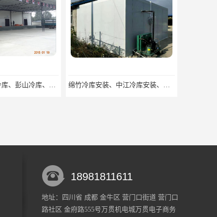
眉山冻库/东坡冷库、彭山冷库、仁寿冷库、丹棱冷库、青神冷库、洪雅冷库
绵竹冷库安装、中江冷库安装、罗江冷库安装
18981811611
地址：四川省 成都 金牛区 营门口街道 营门口
路社区 金府路555号万贯机电城万贯电子商务