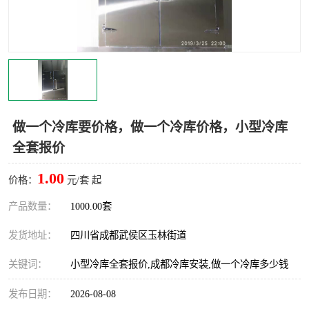
雅安冷库,雅安冻库
攀枝花冻库
烘干冷链
冻库安装，小型冻库造价
内江冷库，内江冻库
宜宾冷库，宜宾冻库设备
达州冷库、达州小型冷库
凉山冻库安装
做一个冷库要价格，做一个冷库价格，小型冷库
全套报价
甘孜冻库安装
1.00
价格：
元/套 起
产品数量：
1000.00套
发货地址：
四川省成都武侯区玉林街道
关键词：
小型冷库全套报价,成都冷库安装,做一个冷库多少钱
发布日期：
2026-08-08