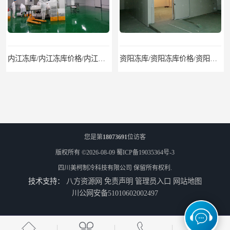
内江冻库/内江冻库价格/内江冻库安装/内江冻库设备
资阳冻库/资阳冻库价格/资阳冷库安装/资阳冻库设备
您是第
18073691
位访客
版权所有 ©2026-08-09
蜀ICP备19035364号-3
四川美柯制冷科技有限公司
保留所有权利.
技术支持：
八方资源网
免责声明
管理员入口
网站地图
雁江冻库安装、安岳冻库安装、乐至冻库安装
顺庆冷库、高坪冷库、嘉陵冷库、西充冷库、南部冷库、蓬安冷库、营山冷库、仪陇冷库、阆中冷库
川公网安备51010602002497