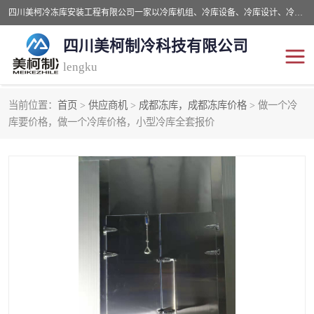
四川美柯冷冻库安装工程有限公司一家以冷库机组、冷库设备、冷库设计、冷冻库设备销售、冷库安装、冻库安装价格及技术服务为一体的综合企业，咨询热线：同等设备材料优惠10% 。公司各种类型安装组合式冷库、冷冻库、冷藏库、气调保鲜库、并提供成套设备供应、安装与调试、维护与维修、技术咨询、操作维修人员技术培训等
四川美柯制冷科技有限公司
lengku
当前位置：
首页
>
供应商机
>
成都冻库，成都冻库价格
> 做一个冷
冷库安装，冷库价格
四川冷库，四川冻库安装
库要价格，做一个冷库价格，小型冷库全套报价
成都冻库，成都冻库价格
绵阳冻库,绵阳保鲜冷库
德阳冻库安装，德阳冷库
广元冻库安装,广元冻库造
价格
价
南充冻库设计,南充冻库安
遂宁冻库
装
资阳冻库，资阳冻库安装
泸州冻库，泸州冷库
乐山冻库,乐山保鲜冷库
自贡冻库组装