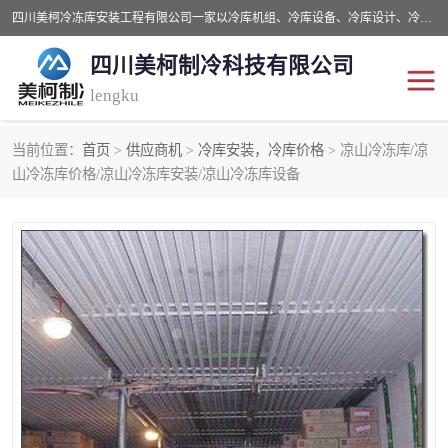
四川美柯冷冻库安装工程有限公司一家以冷库机组、冷库设备、冷库设计、冷冻库设备销售、冷库安装、冻库安装价格及技术服务为一体的综合企业，咨询热线：同等设备材料优惠10% 。公司各种类型安装组合式冷库、冷冻库、冷藏库、气调保鲜库、并提供成套设备供应、安装与调试、维护与维修、技术咨询、操作维修人员技术培训等
四川美柯制冷科技有限公司
lengku
当前位置：
首页
>
供应商机
>
冷库安装，冷库价格
> 凉山冷冻库/凉
冷库安装，冷库价格
四川冷库，四川冻库安装
山冷冻库价格/凉山冷冻库安装/凉山冷冻库设备
成都冻库，成都冻库价格
绵阳冻库,绵阳保鲜冷库
德阳冻库安装，德阳冷库
广元冻库安装,广元冻库造
价格
价
南充冻库设计,南充冻库安
遂宁冻库
装
资阳冻库，资阳冻库安装
泸州冻库，泸州冷库
乐山冻库,乐山保鲜冷库
自贡冻库组装