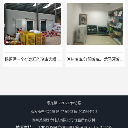
我想建一个存冰糕的冷库大概10平方米 需要价格
泸州冷库/江阳冷库、龙马潭冷库、纳溪冷库、泸县冷库、合江冷库、叙永冷库、古蔺冷库
您是第
17997252
位访客
版权所有 ©2026-08-07
蜀ICP备19035364号-3
四川美柯制冷科技有限公司
保留所有权利.
技术支持：
八方资源网
免责声明
管理员入口
网站地图