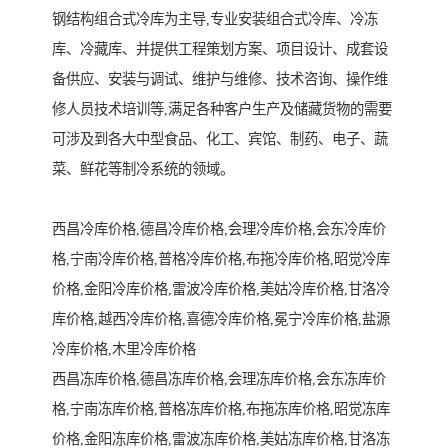
钢结构组合式冷库为主导,专业安装组合式冷库、冷冻
库、冷藏库、并提供工程策划方案、项目设计、成套设
备供应、安装与调试、维护与维修、技术咨询、操作维
修人员技术培训等,满足各种客户生产及储藏货物的需要
可涉及到各大中型食品、化工、宾馆、制药、电子、蔬
菜、鲜花等制冷系统的领域。

西昌冷库价格,德昌冷库价格,会理冷库价格,会东冷库价
格,宁南冷库价格,普格冷库价格,布拖冷库价格,昭觉冷库
价格,金阳冷库价格,雷波冷库价格,美姑冷库价格,甘洛冷
库价格,越西冷库价格,喜德冷库价格,冕宁冷库价格,盐源
冷库价格,木里冷库价格

西昌冻库价格,德昌冻库价格,会理冻库价格,会东冻库价
格,宁南冻库价格,普格冻库价格,布拖冻库价格,昭觉冻库
价格,金阳冻库价格,雷波冻库价格,美姑冻库价格,甘洛冻