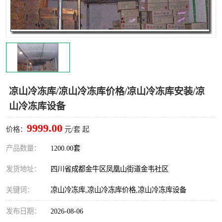
雅安冷库,雅安冻库
攀枝花冻库
烘干冷链
冻库安装，小型冻库造价
内江冷库，内江冻库
宜宾冷库，宜宾冻库设备
达州冷库、达州小型冷库
凉山冻库安装
凉山冷冻库/凉山冷冻库价格/凉山冷冻库安装/凉
山冷冻库设备
甘孜冻库安装
9999.00
价格：
元/套 起
产品数量：
1200.00套
发货地址：
四川省成都金牛区凤凰山街道金韦社区
关键词：
凉山冷冻库,凉山冷冻库价格,凉山冷冻库设备
发布日期：
2026-08-06