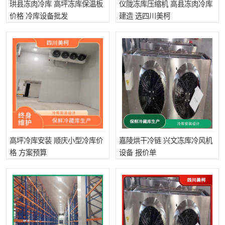
珙县冻肉冷库 高坪冻库保温板
仪陇冻库压缩机 高县冻肉冷库
价格 冷库设备批发
建造 选四川美柯
高坪冷库安装 顺庆小型冷库价
嘉陵烘干冷链 兴文冻库冷风机
格 方案预算
设备 报价单