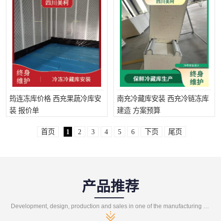
筠连冻库价格 西充果蔬冷库安
南充冷藏库安装 西充冷链冻库
装 报价单
建造 方案预算
首页
1
2
3
4
5
6
下页
尾页
产品推荐
Development, design, production and sales in one of the manufacturing enterprises