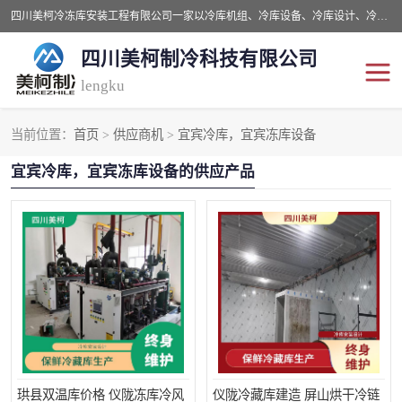
四川美柯冷冻库安装工程有限公司一家以冷库机组、冷库设备、冷库设计、冷冻库设备销售、冷库安装、冻库安装价格及技术服务为一体的综合企业，咨询热线：同等设备材料优惠10% 。公司各种类型安装组合式冷库、冷冻库、冷藏库、气调保鲜库、并提供成套设备供应、安装与调试、维护与维修、技术咨询、操作维修人员技术培训等
四川美柯制冷科技有限公司
lengku
当前位置：
首页
>
供应商机
>
宜宾冷库，宜宾冻库设备
冷库安装，冷库价格
四川冷库，四川冻库安装
宜宾冷库，宜宾冻库设备的供应产品
成都冻库，成都冻库价格
绵阳冻库,绵阳保鲜冷库
德阳冻库安装，德阳冷库
广元冻库安装,广元冻库造
价格
价
南充冻库设计,南充冻库安
遂宁冻库
装
资阳冻库，资阳冻库安装
泸州冻库，泸州冷库
乐山冻库,乐山保鲜冷库
自贡冻库组装
珙县双温库价格 仪陇冻库冷风
仪陇冷藏库建造 屏山烘干冷链