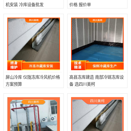
机安装 冷库设备批发
价格 报价单
雅安冷库,雅安冻库
攀枝花冻库
烘干冷链
冻库安装，小型冻库造价
内江冷库，内江冻库
宜宾冷库，宜宾冻库设备
达州冷库、达州小型冷库
凉山冻库安装
甘孜冻库安装
屏山冷库 仪陇冻库冷风机价格
高县冻库建造 南部冷链冻库设
方案预算
备 选四川美柯