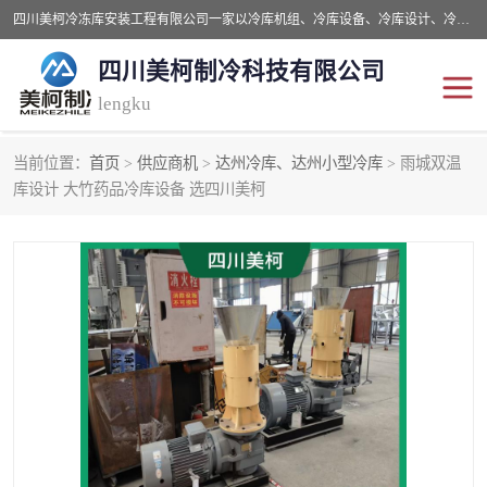
四川美柯冷冻库安装工程有限公司一家以冷库机组、冷库设备、冷库设计、冷冻库设备销售、冷库安装、冻库安装价格及技术服务为一体的综合企业，咨询热线：同等设备材料优惠10% 。公司各种类型安装组合式冷库、冷冻库、冷藏库、气调保鲜库、并提供成套设备供应、安装与调试、维护与维修、技术咨询、操作维修人员技术培训等
四川美柯制冷科技有限公司
lengku
当前位置：
首页
>
供应商机
>
达州冷库、达州小型冷库
> 雨城双温
冷库安装，冷库价格
四川冷库，四川冻库安装
库设计 大竹药品冷库设备 选四川美柯
成都冻库，成都冻库价格
绵阳冻库,绵阳保鲜冷库
德阳冻库安装，德阳冷库
广元冻库安装,广元冻库造
价格
价
南充冻库设计,南充冻库安
遂宁冻库
装
资阳冻库，资阳冻库安装
泸州冻库，泸州冷库
乐山冻库,乐山保鲜冷库
自贡冻库组装