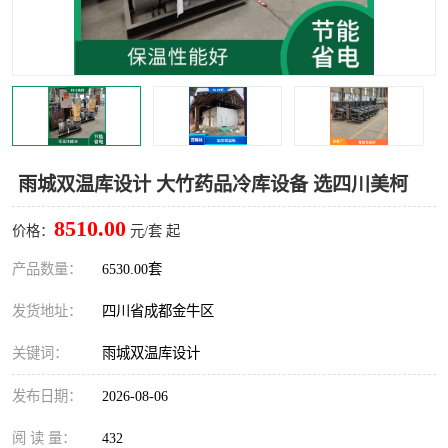
雅安冷库,雅安冻库
攀枝花冻库
烘干冷链
冻库安装，小型冻库造价
内江冷库，内江冻库
宜宾冷库，宜宾冻库设备
达州冷库、达州小型冷库
凉山冻库安装
雨城双温库设计 大竹药品冷库设备 选四川美柯
甘孜冻库安装
8510.00
价格：
元/套 起
产品数量：
6530.00套
发货地址：
四川省成都金牛区
关键词：
雨城双温库设计
发布日期：
2026-08-06
阅 读 量：
432