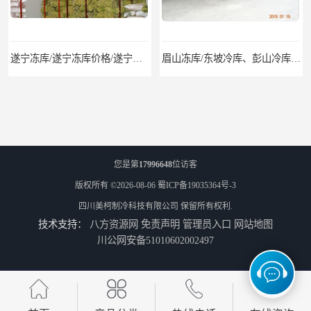
遂宁冻库/遂宁冻库价格/遂宁冻库安装
眉山冻库/东坡冷库、彭山冷库、仁寿冷库、丹棱冷库、青神冷库、洪雅冷库
您是第
17996648
位访客
版权所有 ©2026-08-06
蜀ICP备19035364号-3
四川美柯制冷科技有限公司
保留所有权利.
技术支持：
八方资源网
免责声明
管理员入口
网站地图
绵竹冷库安装、中江冷库安装、罗江冷库安装
德阳旌阳区冷库、广汉冷库安装、什邡冷冻库报价
川公网安备51010602002497