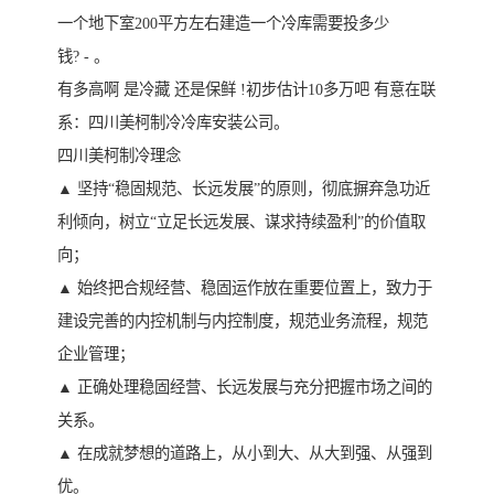
一个地下室200平方左右建造一个冷库需要投多少
钱? - 。
有多高啊 是冷藏 还是保鲜 !初步估计10多万吧 有意在联
系：四川美柯制冷冷库安装公司。
四川美柯制冷理念
▲ 坚持“稳固规范、长远发展”的原则，彻底摒弃急功近
利倾向，树立“立足长远发展、谋求持续盈利”的价值取
向；
▲ 始终把合规经营、稳固运作放在重要位置上，致力于
建设完善的内控机制与内控制度，规范业务流程，规范
企业管理；
▲ 正确处理稳固经营、长远发展与充分把握市场之间的
关系。
▲ 在成就梦想的道路上，从小到大、从大到强、从强到
优。