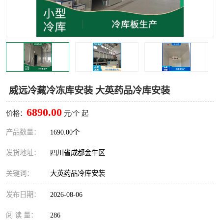
雅安冷库,雅安冻库
攀枝花冻库
烘干冷链
冻库安装，小型冻库造价
内江冷库，内江冻库
宜宾冷库，宜宾冻库设备
达州冷库、达州小型冷库
凉山冻库安装
威远冷藏冷冻库安装 大英药品冷库安装
甘孜冻库安装
6890.00
价格：
元/个 起
产品数量：
1690.00个
发货地址：
四川省成都金牛区
关键词：
大英药品冷库安装
发布日期：
2026-08-06
阅 读 量：
286