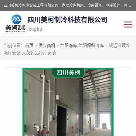
四川美柯冷冻库安装工程有限公司一家以冷库机组、冷库设备、冷库设计、冷冻库设备销售、冷库安装、冻库安装价格及技术服务为一体的综合企业，咨询热线：同等设备材料优惠10% 。公司各种类型安装组合式冷库、冷冻库、冷藏库、气调保鲜库、并提供成套设备供应、安装与调试、维护与维修、技术咨询、操作维修人员技术培训等
四川美柯制冷科技有限公司
lengku
当前位置：
首页
>
供应商机
>
绵阳冻库,绵阳保鲜冷库
> 威远冷藏冷
冷库安装，冷库价格
四川冷库，四川冻库安装
冻库安装 大英药品冷库安装
成都冻库，成都冻库价格
绵阳冻库,绵阳保鲜冷库
德阳冻库安装，德阳冷库
广元冻库安装,广元冻库造
价格
价
南充冻库设计,南充冻库安
遂宁冻库
装
资阳冻库，资阳冻库安装
泸州冻库，泸州冷库
乐山冻库,乐山保鲜冷库
自贡冻库组装