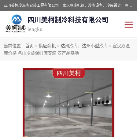
四川美柯冷冻库安装工程有限公司一家以冷库机组、冷库设备、冷库设计、冷冻库设备销售、冷库安装、冻库安装价格及技术服务为一体的综合企业，咨询热线：同等设备材料优惠10% 。公司各种类型安装组合式冷库、冷冻库、冷藏库、气调保鲜库、并提供成套设备供应、安装与调试、维护与维修、技术咨询、操作维修人员技术培训等
四川美柯制冷科技有限公司
lengku
当前位置：
首页
>
供应商机
>
达州冷库、达州小型冷库
> 宣汉双温
冷库安装，冷库价格
四川冷库，四川冻库安装
库价格 名山冷藏保鲜库安装 农产品基地
成都冻库，成都冻库价格
绵阳冻库,绵阳保鲜冷库
德阳冻库安装，德阳冷库
广元冻库安装,广元冻库造
价格
价
南充冻库设计,南充冻库安
遂宁冻库
装
资阳冻库，资阳冻库安装
泸州冻库，泸州冷库
乐山冻库,乐山保鲜冷库
自贡冻库组装