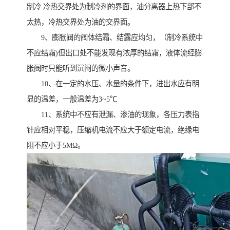
制冷 冷热交界处为制冷剂的界面，油分离器上热下部不
太热，冷热交界处为油的交界面。
9、膨胀阀的阀体结霜、结露应均匀，（制冷系统中
不应结霜)但出口处不能发现有浓厚的结霜，液体流经膨
胀阀时只能听到沉闷的微小声音。
10、在一定的水压、水量的条件下，进出水应有明
显的温差，一般温差为3~5℃
11、系统中不应有泄漏、渗油的现象，各压力表指
针应相对平稳，压缩机电流不应大于额定电流，绝缘电
阻不应小于5MΩ。