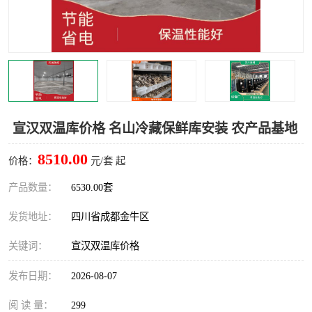
雅安冷库,雅安冻库
攀枝花冻库
烘干冷链
冻库安装，小型冻库造价
内江冷库，内江冻库
宜宾冷库，宜宾冻库设备
达州冷库、达州小型冷库
凉山冻库安装
宣汉双温库价格 名山冷藏保鲜库安装 农产品基地
甘孜冻库安装
8510.00
价格：
元/套 起
产品数量：
6530.00套
发货地址：
四川省成都金牛区
关键词：
宣汉双温库价格
发布日期：
2026-08-07
阅 读 量：
299