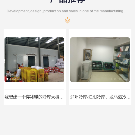
Development, design, production and sales in one of the manufacturing enterprises
我想建一个存冰糕的冷库大概10平方米 需要价格
泸州冷库/江阳冷库、龙马潭冷库、纳溪冷库、泸县冷库、合江冷库、叙永冷库、古蔺冷库