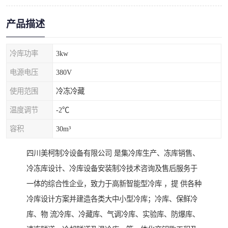
产品描述
冷库功率
3kw
电源电压
380V
使用范围
冷冻冷藏
温度调节
-2℃
容积
30m³
四川美柯制冷设备有限公司 是集冷库生产、冻库销售、
冷冻库设计、冷库设备安装制冷技术咨询及售后服务于
一体的综合性企业，致力于高新智能型冷库 ，提 供各种
冷库设计方案并建造各类大中小型冷库；冷库、保鲜冷
库、物 流冷库、冷藏库、气调冷库、实验库、防爆库、