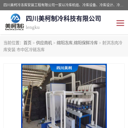
四川美柯冷冻库安装工程有限公司一家以冷库机组、冷库设备、冷库设计、冷冻库设备销售、冷库安装、冻库安装价格及技术服务为一体的综合企业，咨询热线：同等设备材料优惠10% 。公司各种类型安装组合式冷库、冷冻库、冷藏库、气调保鲜库、并提供成套设备供应、安装与调试、维护与维修、技术咨询、操作维修人员技术培训等
四川美柯制冷科技有限公司
lengku
当前位置：
首页
>
供应商机
>
绵阳冻库,绵阳保鲜冷库
> 射洪冻肉冷
冷库安装，冷库价格
四川冷库，四川冻库安装
库安装 市中区冷链冻库
成都冻库，成都冻库价格
绵阳冻库,绵阳保鲜冷库
德阳冻库安装，德阳冷库
广元冻库安装,广元冻库造
价格
价
南充冻库设计,南充冻库安
遂宁冻库
装
资阳冻库，资阳冻库安装
泸州冻库，泸州冷库
乐山冻库,乐山保鲜冷库
自贡冻库组装