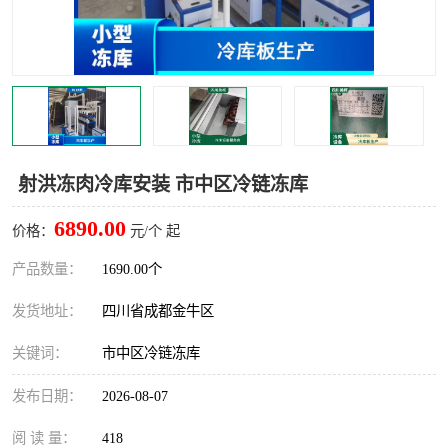
雅安冷库,雅安冻库
攀枝花冻库
烘干冷链
冻库安装，小型冻库造价
内江冷库，内江冻库
宜宾冷库，宜宾冻库设备
达州冷库、达州小型冷库
凉山冻库安装
射洪冻肉冷库安装 市中区冷链冻库
甘孜冻库安装
6890.00
价格：
元/个 起
产品数量：
1690.00个
发货地址：
四川省成都金牛区
关键词：
市中区冷链冻库
发布日期：
2026-08-07
阅 读 量：
418