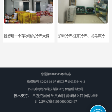
我想建一个存冰糕的冷库大概10平方米 需要价格
泸州冷库/江阳冷库、龙马潭冷库、纳溪冷库、泸县冷库、合江冷库、叙永冷库、古蔺冷库
您是第
18005050
位访客
版权所有 ©2026-08-07
蜀ICP备19035364号-3
四川美柯制冷科技有限公司
保留所有权利.
技术支持：
八方资源网
免责声明
管理员入口
网站地图
遂宁冻库/遂宁冻库价格/遂宁冻库安装
眉山冻库/东坡冷库、彭山冷库、仁寿冷库、丹棱冷库、青神冷库、洪雅冷库
川公网安备51010602002497