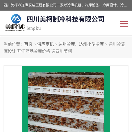
四川美柯冷冻库安装工程有限公司一家以冷库机组、冷库设备、冷库设计、冷冻库设备销售、冷库安装、冻库安装价格及技术服务为一体的综合企业，咨询热线：同等设备材料优惠10% 。公司各种类型安装组合式冷库、冷冻库、冷藏库、气调保鲜库、并提供成套设备供应、安装与调试、维护与维修、技术咨询、操作维修人员技术培训等
四川美柯制冷科技有限公司
lengku
当前位置：
首页
>
供应商机
>
达州冷库、达州小型冷库
> 通川冷藏
冷库安装，冷库价格
四川冷库，四川冻库安装
库设计 开江药品冷库价格 选四川美柯
成都冻库，成都冻库价格
绵阳冻库,绵阳保鲜冷库
德阳冻库安装，德阳冷库
广元冻库安装,广元冻库造
价格
价
南充冻库设计,南充冻库安
遂宁冻库
装
资阳冻库，资阳冻库安装
泸州冻库，泸州冷库
乐山冻库,乐山保鲜冷库
自贡冻库组装