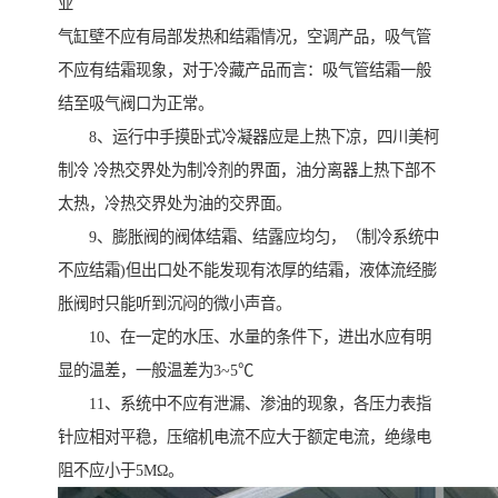
业
气缸壁不应有局部发热和结霜情况，空调产品，吸气管
不应有结霜现象，对于冷藏产品而言：吸气管结霜一般
结至吸气阀口为正常。
8、运行中手摸卧式冷凝器应是上热下凉，四川美柯
制冷 冷热交界处为制冷剂的界面，油分离器上热下部不
太热，冷热交界处为油的交界面。
9、膨胀阀的阀体结霜、结露应均匀，（制冷系统中
不应结霜)但出口处不能发现有浓厚的结霜，液体流经膨
胀阀时只能听到沉闷的微小声音。
10、在一定的水压、水量的条件下，进出水应有明
显的温差，一般温差为3~5℃
11、系统中不应有泄漏、渗油的现象，各压力表指
针应相对平稳，压缩机电流不应大于额定电流，绝缘电
阻不应小于5MΩ。