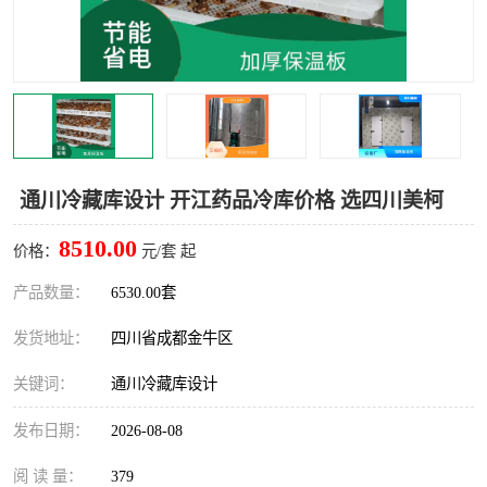
雅安冷库,雅安冻库
攀枝花冻库
烘干冷链
冻库安装，小型冻库造价
内江冷库，内江冻库
宜宾冷库，宜宾冻库设备
达州冷库、达州小型冷库
凉山冻库安装
通川冷藏库设计 开江药品冷库价格 选四川美柯
甘孜冻库安装
8510.00
价格：
元/套 起
产品数量：
6530.00套
发货地址：
四川省成都金牛区
关键词：
通川冷藏库设计
发布日期：
2026-08-08
阅 读 量：
379