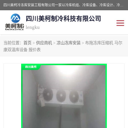
四川美柯冷冻库安装工程有限公司一家以冷库机组、冷库设备、冷库设计、冷冻库设备销售、冷库安装、冻库安装价格及技术服务为一体的综合企业，咨询热线：同等设备材料优惠10% 。公司各种类型安装组合式冷库、冷冻库、冷藏库、气调保鲜库、并提供成套设备供应、安装与调试、维护与维修、技术咨询、操作维修人员技术培训等
四川美柯制冷科技有限公司
lengku
当前位置：
首页
>
供应商机
>
凉山冻库安装
> 布拖冻库压缩机 马尔
冷库安装，冷库价格
四川冷库，四川冻库安装
康双温库设备 报价表
成都冻库，成都冻库价格
绵阳冻库,绵阳保鲜冷库
德阳冻库安装，德阳冷库
广元冻库安装,广元冻库造
价格
价
南充冻库设计,南充冻库安
遂宁冻库
装
资阳冻库，资阳冻库安装
泸州冻库，泸州冷库
乐山冻库,乐山保鲜冷库
自贡冻库组装