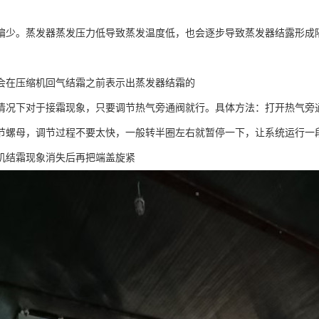
偏少。蒸发器蒸发压力低导致蒸发温度低，也会逐步导致蒸发器结露形成
。
会在压缩机回气结霜之前表示出蒸发器结霜的
情况下对于接霜现象，只要调节热气旁通阀就行。具体方法：打开热气旁
节螺母，调节过程不要太快，一般转半圈左右就暂停一下，让系统运行一
机结霜现象消失后再把端盖旋紧