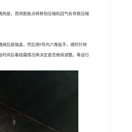
隔热层，而将膨胀点转移到压缩机回气处导致压缩
通阀后部端盖，然后用8号内六角扳手，顺时针转
段时间后看结霜情况再决定是否继续调整。等运行