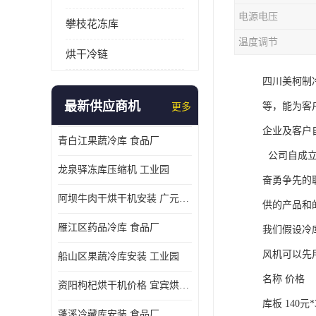
电源电压
攀枝花冻库
温度调节
烘干冷链
四川美柯制
最新供应商机
等，能为客
更多
企业及客户
青白江果蔬冷库 食品厂
公司自成立
龙泉驿冻库压缩机 工业园
奋勇争先的
阿坝牛肉干烘干机安装 广元牛肉干烘干机 安装造价
供的产品和
雁江区药品冷库 食品厂
我们假设冷库
风机可以先
船山区果蔬冷库安装 工业园
名称 价格
资阳枸杞烘干机价格 宜宾烘房价格 冷库板生产
库板 140元*
蓬溪冷藏库安装 食品厂