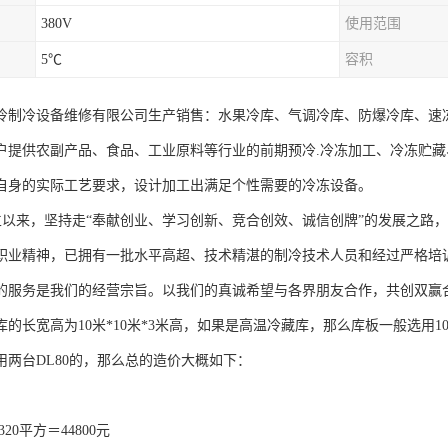
380V
使用范围
5℃
容积
冷制冷设备维修有限公司生产销售：水果冷库、气调冷库、防爆冷库、速
户提供农副产品、食品、工业原料等行业的前期预冷.冷冻加工、冷冻贮
自身的实际工艺要求，设计加工出满足个性需要的冷冻设备。
以来，坚持走“奉献创业、学习创新、竞合创效、诚信创牌”的发展之路，
职业精神，已拥有一批水平高超、技术精湛的制冷技术人员和经过严格培
的服务是我们的经营宗旨。以我们的真诚希望与各界朋友合作，共创双赢
的长宽高为10米*10米*3米高，如果是高温冷藏库，那么库板一般选用1
用两台DL80的，那么总的造价大概如下：
320平方＝44800元