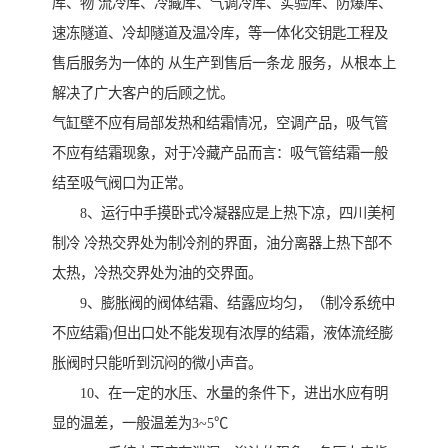
库、物 流冷库、冷藏库、气调冷库、实验库、防爆库、
速冻隧道、冷却隧道及温冷库，等一体化交钥匙工程及
售后服务为一体的 从生产到售后一条龙 服务，从根本上
解决了广大客户的后顾之忧。
气缸壁不应有局部发热和结霜情况，空调产品，吸气管
不应有结霜现象，对于冷藏产品而言：吸气管结霜一般
结至吸气阀口为正常。
8、运行中手摸卧式冷凝器应是上热下凉，四川美柯
制冷 冷热交界处为制冷剂的界面，油分离器上热下部不
太热，冷热交界处为油的交界面。
9、膨胀阀的阀体结霜、结露应均匀，（制冷系统中
不应结霜)但出口处不能发现有浓厚的结霜，液体流经膨
胀阀时只能听到沉闷的微小声音。
10、在一定的水压、水量的条件下，进出水应有明
显的温差，一般温差为3~5℃