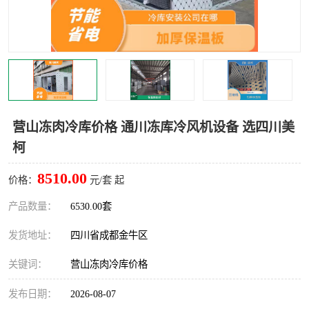
雅安冷库,雅安冻库
攀枝花冻库
烘干冷链
冻库安装，小型冻库造价
内江冷库，内江冻库
宜宾冷库，宜宾冻库设备
达州冷库、达州小型冷库
凉山冻库安装
营山冻肉冷库价格 通川冻库冷风机设备 选四川美
柯
甘孜冻库安装
8510.00
价格：
元/套 起
产品数量：
6530.00套
发货地址：
四川省成都金牛区
关键词：
营山冻肉冷库价格
发布日期：
2026-08-07