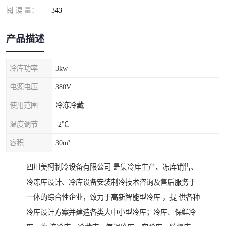
阅 读 量：
343
产品描述
冷库功率
3kw
电源电压
380V
使用范围
冷冻冷藏
温度调节
-2℃
容积
30m³
四川美柯制冷设备有限公司 是集冷库生产、冻库销售、
冷冻库设计、冷库设备安装制冷技术咨询及售后服务于
一体的综合性企业，致力于高新智能型冷库 ，提 供各种
冷库设计方案并建造各类大中小型冷库；冷库、保鲜冷