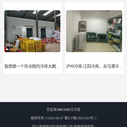
我想建一个存冰糕的冷库大概10平方米 需要价格
泸州冷库/江阳冷库、龙马潭冷库、纳溪冷库、泸县冷库、合江冷库、叙永冷库、古蔺冷库
您是第
18013181
位访客
版权所有 ©2026-08-07
蜀ICP备19035364号-3
四川美柯制冷科技有限公司
保留所有权利.