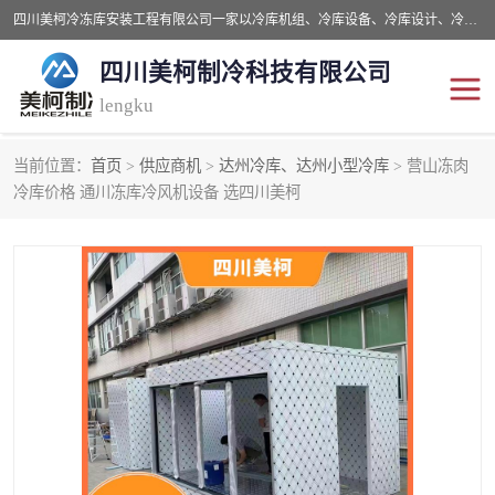
四川美柯冷冻库安装工程有限公司一家以冷库机组、冷库设备、冷库设计、冷冻库设备销售、冷库安装、冻库安装价格及技术服务为一体的综合企业，咨询热线：同等设备材料优惠10% 。公司各种类型安装组合式冷库、冷冻库、冷藏库、气调保鲜库、并提供成套设备供应、安装与调试、维护与维修、技术咨询、操作维修人员技术培训等
四川美柯制冷科技有限公司
lengku
当前位置：
首页
>
供应商机
>
达州冷库、达州小型冷库
> 营山冻肉
冷库安装，冷库价格
四川冷库，四川冻库安装
冷库价格 通川冻库冷风机设备 选四川美柯
成都冻库，成都冻库价格
绵阳冻库,绵阳保鲜冷库
德阳冻库安装，德阳冷库
广元冻库安装,广元冻库造
价格
价
南充冻库设计,南充冻库安
遂宁冻库
装
资阳冻库，资阳冻库安装
泸州冻库，泸州冷库
乐山冻库,乐山保鲜冷库
自贡冻库组装