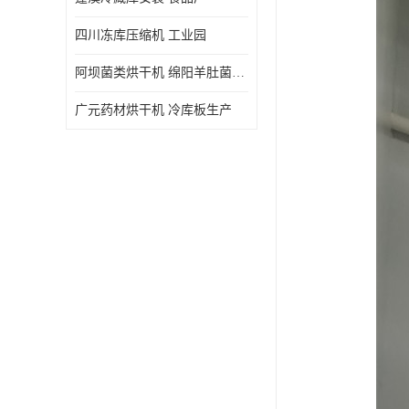
四川冻库压缩机 工业园
阿坝菌类烘干机 绵阳羊肚菌烘干机安装 安装造价
广元药材烘干机 冷库板生产