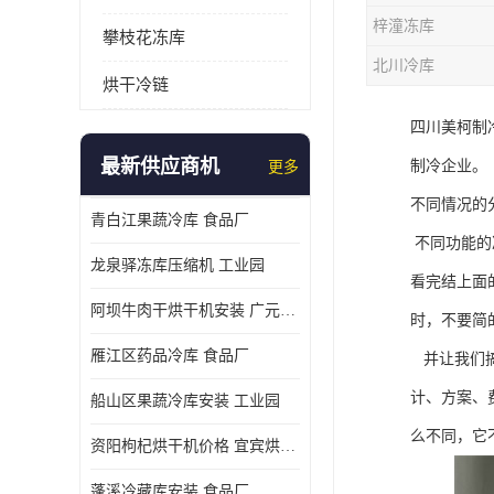
梓潼冻库
攀枝花冻库
北川冷库
烘干冷链
四川美柯制
最新供应商机
制冷企业。
更多
不同情况的
青白江果蔬冷库 食品厂
不同功能的
龙泉驿冻库压缩机 工业园
看完结上面
阿坝牛肉干烘干机安装 广元牛肉干烘干机 安装造价
时，不要简
雁江区药品冷库 食品厂
并让我们搞
计、方案、
船山区果蔬冷库安装 工业园
么不同，它
资阳枸杞烘干机价格 宜宾烘房价格 冷库板生产
蓬溪冷藏库安装 食品厂