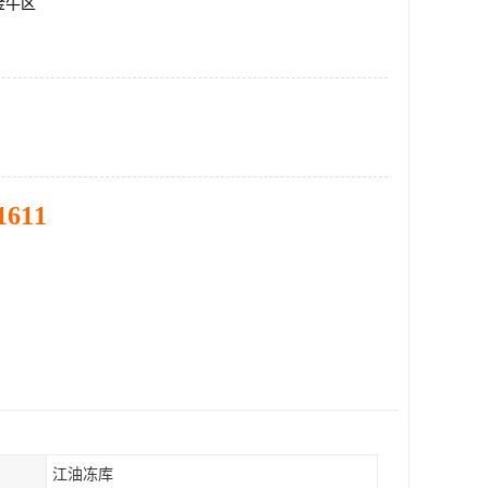
金牛区
1611
江油冻库