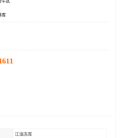
金牛区
鲜库
1611
江油冻库