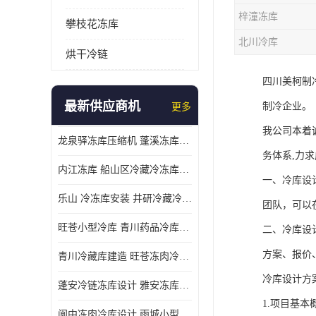
梓潼冻库
攀枝花冻库
北川冷库
烘干冷链
四川美柯制
最新供应商机
制冷企业。
更多
我公司本着
龙泉驿冻库压缩机 蓬溪冻库冷风机价格
务体系,力
内江冻库 船山区冷藏冷冻库安装
一、冷库设
乐山 冷冻库安装 井研冷藏冷冻库设备 报价表
团队，可以
旺苍小型冷库 青川药品冷库设备 设计方案
二、冷库设
方案、报价
青川冷藏库建造 旺苍冻肉冷库安装 报价表
冷库设计方
蓬安冷链冻库设计 雅安冻库保温板安装 采摘园
1.项目基
阆中冻肉冷库设计 雨城小型冷库设计 农产品基地