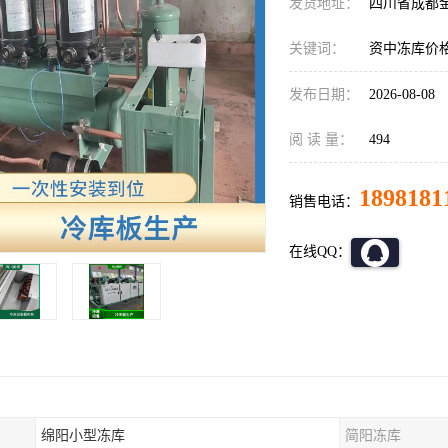
发货地址：
四川省成都
关键词：
资中冻库价
发布日期：
2026-08-08
阅 读 量：
494
1898181
销售电话：
在线QQ：
绵阳小型冻库
简阳冻库