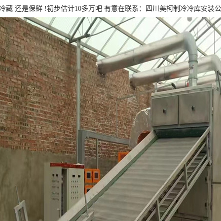
冷藏 还是保鲜 !初步估计10多万吧 有意在联系：四川美柯制冷冷库安装