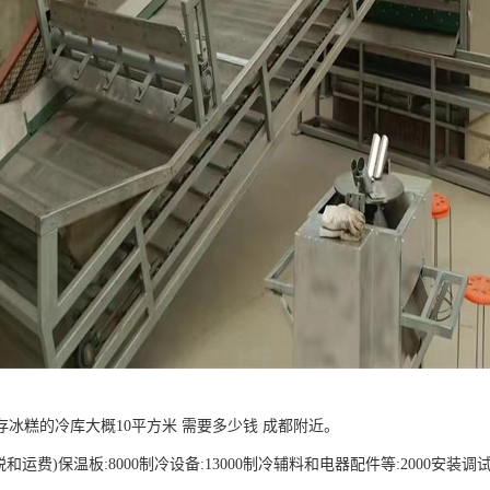
存冰糕的冷库大概10平方米 需要多少钱 成都附近。
含税和运费)保温板:8000制冷设备:13000制冷辅料和电器配件等:2000安装调试