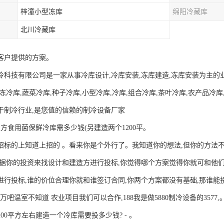
梓潼小型冻库
绵阳冷藏库
北川冷藏库
客户提供的方案。
冷科技有限公司是一家从事冷库设计,冷库安装,冻库建造,冻库安装为主的业
冻冷库,蔬菜冷库,种子冷库,小型冷库,冷库,组合冷库,茶叶冷库,农产品冷
于制冷行业,是您值的信赖的制冷设备厂家
立方食用菌保鲜冷库需多少钱(另建造两个1200平。
招标的上知道上招的 。看来你是个外行了。我知道你的想法,但你的方法不
根据你的投资来找设计和建造方进行投标,你觉得哪个方案觉得你就可和他们
进行投标,谁的价位合理你就和谁签订合同,你两个方案都没有基础,那谁能
0万吧温室不知道 农业项目我们可以合作,188我是做5880制冷设备的3577,
00平方左右建造一个冷库需要投多少钱? - 。