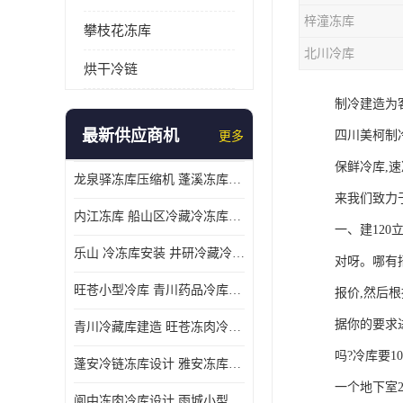
梓潼冻库
攀枝花冻库
北川冷库
烘干冷链
制冷建造为
最新供应商机
四川美柯制
更多
保鲜冷库,速
龙泉驿冻库压缩机 蓬溪冻库冷风机价格
来我们致力
内江冻库 船山区冷藏冷冻库安装
一、建120
乐山 冷冻库安装 井研冷藏冷冻库设备 报价表
对呀。哪有
旺苍小型冷库 青川药品冷库设备 设计方案
报价,然后
据你的要求
青川冷藏库建造 旺苍冻肉冷库安装 报价表
吗?冷库要1
蓬安冷链冻库设计 雅安冻库保温板安装 采摘园
一个地下室2
阆中冻肉冷库设计 雨城小型冷库设计 农产品基地