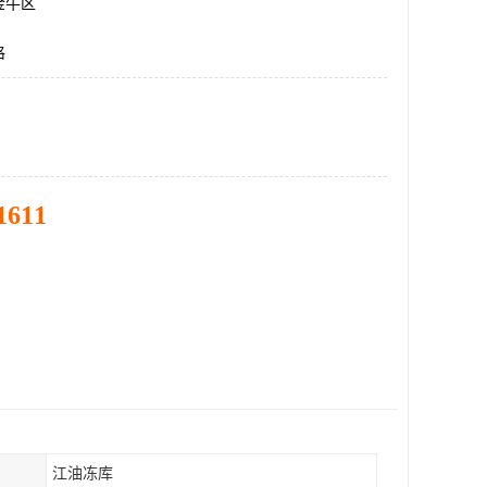
金牛区
格
1611
江油冻库