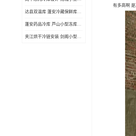
有多高啊 是
达县双温库 蓬安冷藏保鲜库设计 报价表
蓬安药品冷库 芦山小型冻库安装 报价表
夹江烘干冷链安装 剑阁小型冷库安装 设计方案