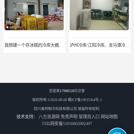
我想建一个存冰糕的冷库大概10平方米 需要价格
泸州冷库/江阳冷库、龙马潭冷库、纳溪冷库、泸县冷库、合江冷库、叙永冷库、古蔺冷库
您是第
17988528
位访客
版权所有 ©2026-08-06
蜀ICP备19035364号-3
四川美柯制冷科技有限公司
保留所有权利.
技术支持：
八方资源网
免责声明
管理员入口
网站地图
遂宁冻库/遂宁冻库价格/遂宁冻库安装
眉山冻库/东坡冷库、彭山冷库、仁寿冷库、丹棱冷库、青神冷库、洪雅冷库
川公网安备51010602002497