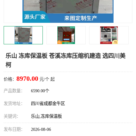
雅安冷库,雅安冻库
攀枝花冻库
烘干冷链
冻库安装，小型冻库造价
内江冷库，内江冻库
宜宾冷库，宜宾冻库设备
达州冷库、达州小型冷库
凉山冻库安装
乐山 冻库保温板 苍溪冻库压缩机建造 选四川美
柯
甘孜冻库安装
8970.00
价格：
元/个 起
产品数量：
6590.00个
发货地址：
四川省成都金牛区
关键词：
乐山,冻库保温板
发布日期：
2026-08-06