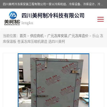
四川美柯冷冻库安装工程有限公司一家以冷库机组、冷库设备、冷库设计、冷冻库设备销售、冷库安装、冻库安装价格及技术服务为一体的综合企业，咨询热线：同等设备材料优惠10% 。公司各种类型安装组合式冷库、冷冻库、冷藏库、气调保鲜库、并提供成套设备供应、安装与调试、维护与维修、技术咨询、操作维修人员技术培训等
四川美柯制冷科技有限公司
lengku
当前位置：
首页
>
供应商机
>
广元冻库安装,广元冻库造价
> 乐山 冻
冷库安装，冷库价格
四川冷库，四川冻库安装
库保温板 苍溪冻库压缩机建造 选四川美柯
成都冻库，成都冻库价格
绵阳冻库,绵阳保鲜冷库
德阳冻库安装，德阳冷库
广元冻库安装,广元冻库造
价格
价
南充冻库设计,南充冻库安
遂宁冻库
装
资阳冻库，资阳冻库安装
泸州冻库，泸州冷库
乐山冻库,乐山保鲜冷库
自贡冻库组装