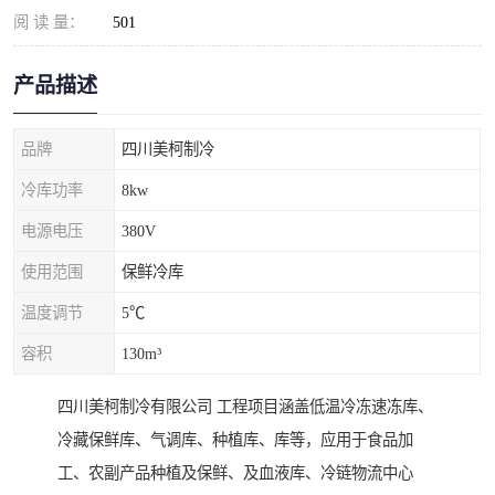
阅 读 量：
501
产品描述
品牌
四川美柯制冷
冷库功率
8kw
电源电压
380V
使用范围
保鲜冷库
温度调节
5℃
容积
130m³
四川美柯制冷有限公司 工程项目涵盖低温冷冻速冻库、
冷藏保鲜库、气调库、种植库、库等，应用于食品加
工、农副产品种植及保鲜、及血液库、冷链物流中心