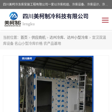
四川美柯冷冻库安装工程有限公司一家以冷库机组、冷库设备、冷库设计、冷冻库设备销售、冷库安装、冻库安装价格及技术服务为一体的综合企业，咨询热线：同等设备材料优惠10% 。公司各种类型安装组合式冷库、冷冻库、冷藏库、气调保鲜库、并提供成套设备供应、安装与调试、维护与维修、技术咨询、操作维修人员技术培训等
四川美柯制冷科技有限公司
lengku
当前位置：
首页
>
供应商机
>
达州冷库、达州小型冷库
> 宣汉双温
冷库安装，冷库价格
四川冷库，四川冻库安装
库设备 名山小型冷库价格 农产品基地
成都冻库，成都冻库价格
绵阳冻库,绵阳保鲜冷库
德阳冻库安装，德阳冷库
广元冻库安装,广元冻库造
价格
价
南充冻库设计,南充冻库安
遂宁冻库
装
资阳冻库，资阳冻库安装
泸州冻库，泸州冷库
乐山冻库,乐山保鲜冷库
自贡冻库组装