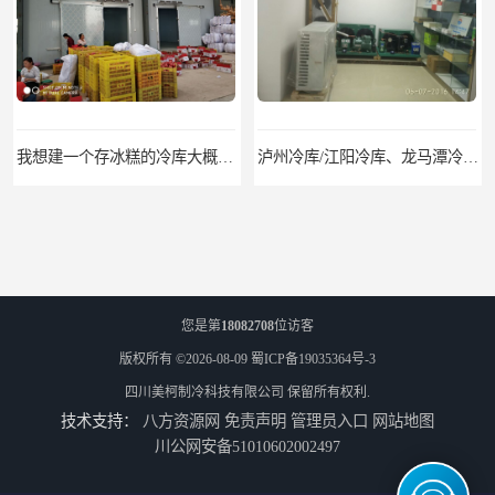
我想建一个存冰糕的冷库大概10平方米 需要价格
泸州冷库/江阳冷库、龙马潭冷库、纳溪冷库、泸县冷库、合江冷库、叙永冷库、古蔺冷库
您是第
18082708
位访客
版权所有 ©2026-08-09
蜀ICP备19035364号-3
四川美柯制冷科技有限公司
保留所有权利.
技术支持：
八方资源网
免责声明
管理员入口
网站地图
遂宁冻库/遂宁冻库价格/遂宁冻库安装
眉山冻库/东坡冷库、彭山冷库、仁寿冷库、丹棱冷库、青神冷库、洪雅冷库
川公网安备51010602002497