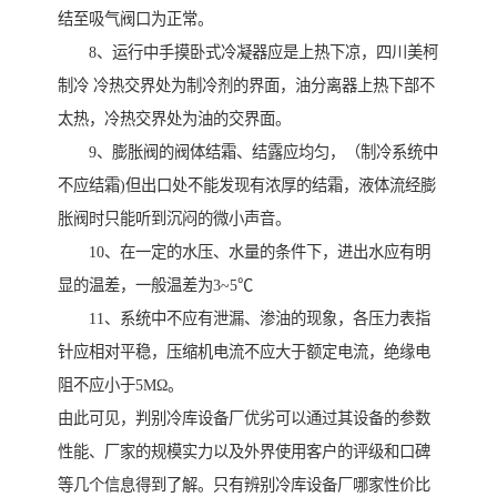
结至吸气阀口为正常。
8、运行中手摸卧式冷凝器应是上热下凉，四川美柯
制冷 冷热交界处为制冷剂的界面，油分离器上热下部不
太热，冷热交界处为油的交界面。
9、膨胀阀的阀体结霜、结露应均匀，（制冷系统中
不应结霜)但出口处不能发现有浓厚的结霜，液体流经膨
胀阀时只能听到沉闷的微小声音。
10、在一定的水压、水量的条件下，进出水应有明
显的温差，一般温差为3~5℃
11、系统中不应有泄漏、渗油的现象，各压力表指
针应相对平稳，压缩机电流不应大于额定电流，绝缘电
阻不应小于5MΩ。
由此可见，判别冷库设备厂优劣可以通过其设备的参数
性能、厂家的规模实力以及外界使用客户的评级和口碑
等几个信息得到了解。只有辨别冷库设备厂哪家性价比