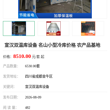
雅安冷库,雅安冻库
攀枝花冻库
烘干冷链
冻库安装，小型冻库造价
内江冷库，内江冻库
宜宾冷库，宜宾冻库设备
达州冷库、达州小型冷库
凉山冻库安装
宣汉双温库设备 名山小型冷库价格 农产品基地
甘孜冻库安装
8510.00
价格：
元/套 起
产品数量：
6530.00套
发货地址：
四川省成都金牛区
关键词：
宣汉双温库设备
发布日期：
2026-08-09
阅 读 量：
482