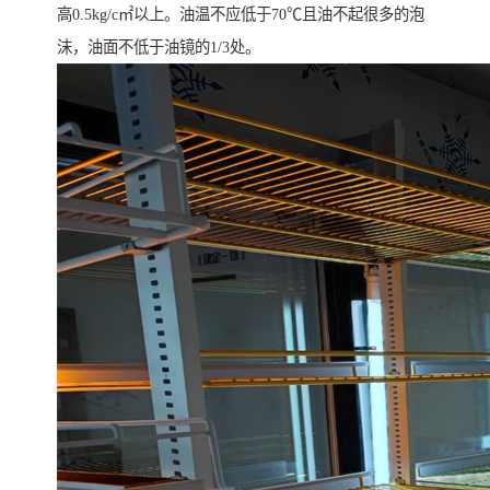
高0.5kg/c㎡以上。油温不应低于70℃且油不起很多的泡
沫，油面不低于油镜的1/3处。