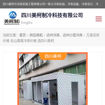
四川美柯冷冻库安装工程有限公司一家以冷库机组、冷库设备、冷库设计、冷冻库设备销售、冷库安装、冻库安装价格及技术服务为一体的综合企业，咨询热线：同等设备材料优惠10% 。公司各种类型安装组合式冷库、冷冻库、冷藏库、气调保鲜库、并提供成套设备供应、安装与调试、维护与维修、技术咨询、操作维修人员技术培训等
四川美柯制冷科技有限公司
lengku
当前位置：
首页
>
供应商机
>
达州冷库、达州小型冷库
> 万源冻库
冷库安装，冷库价格
四川冷库，四川冻库安装
价格 名山果蔬冷库价格 选四川美柯
成都冻库，成都冻库价格
绵阳冻库,绵阳保鲜冷库
德阳冻库安装，德阳冷库
广元冻库安装,广元冻库造
价格
价
南充冻库设计,南充冻库安
遂宁冻库
装
资阳冻库，资阳冻库安装
泸州冻库，泸州冷库
乐山冻库,乐山保鲜冷库
自贡冻库组装