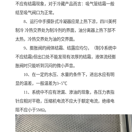
不应有结霜现象，对于冷藏产品而言：吸气管结霜一般
结至吸气阀口为正常。
8、运行中手摸卧式冷凝器应是上热下凉，四川美柯
制冷 冷热交界处为制冷剂的界面，油分离器上热下部不
太热，冷热交界处为油的交界面。
9、膨胀阀的阀体结霜、结露应均匀，（制冷系统中
不应结霜)但出口处不能发现有浓厚的结霜，液体流经膨
胀阀时只能听到沉闷的微小声音。
10、在一定的水压、水量的条件下，进出水应有明
显的温差，一般温差为3~5℃
11、系统中不应有泄漏、渗油的现象，各压力表指
针应相对平稳，压缩机电流不应大于额定电流，绝缘电
阻不应小于5MΩ。