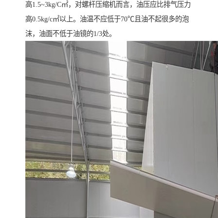
高1.5~3kg/C㎡，对螺杆压缩机而言，油压应比排气压力
高0.5kg/c㎡以上。油温不应低于70℃且油不起很多的泡
沫，油面不低于油镜的1/3处。