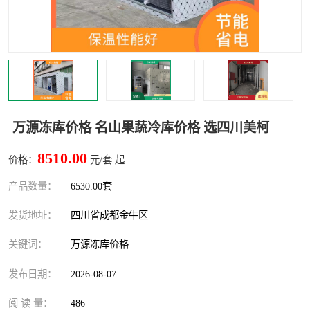
雅安冷库,雅安冻库
攀枝花冻库
烘干冷链
冻库安装，小型冻库造价
内江冷库，内江冻库
宜宾冷库，宜宾冻库设备
达州冷库、达州小型冷库
凉山冻库安装
万源冻库价格 名山果蔬冷库价格 选四川美柯
甘孜冻库安装
8510.00
价格：
元/套 起
产品数量：
6530.00套
发货地址：
四川省成都金牛区
关键词：
万源冻库价格
发布日期：
2026-08-07
阅 读 量：
486