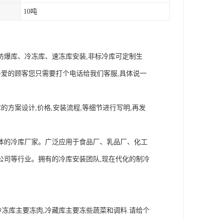
10吨
防爆库、冷冻库、速冻库安装,非标冷库可定制生
亲爱的顾客您只需要打个电话给我们客服,具体说一
方案设计,价格,安装流程,等细节进行写明,再发
的冷库厂家。广泛应用于食品厂、乳品厂、化工
公司等行业。拥有的冷库安装团队,现在代化的制冷
.冷冻库主要冻肉,冷藏库主要冻些蔬菜和调料.请给个