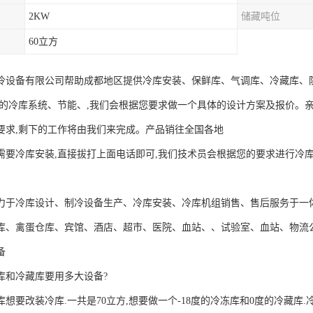
2KW
储藏吨位
60立方
冷设备有限公司帮助成都地区提供冷库安装、保鲜库、气调库、冷藏库、
发的冷库系统、节能、,我们会根据您要求做一个具体的设计方案及报价。
要求,剩下的工作将由我们来完成。产品销往全国各地
需要冷库安装,直接拔打上面电话即可,我们技术员会根据您的要求进行冷库的
冷库设计、制冷设备生产、冷库安装、冷库机组销售、售后服务于一体
库、禽蛋仓库、宾馆、酒店、超市、医院、血站、、试验室、血站、物流
备
冻库和冷藏库要用多大设备?
想要改装冷库.一共是70立方,想要做一个-18度的冷冻库和0度的冷藏库