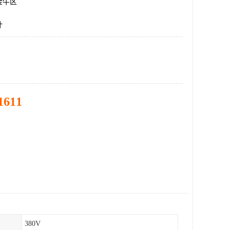
金牛区
计
1611
380V