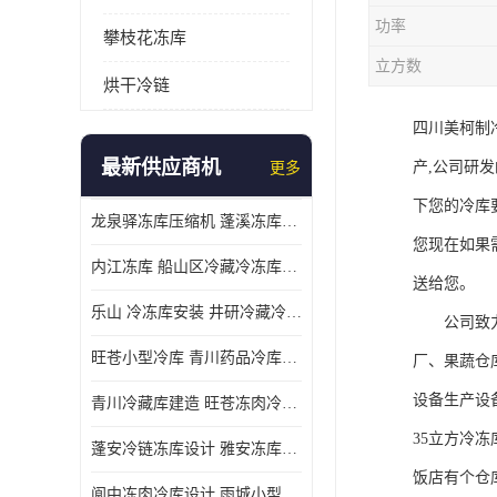
功率
攀枝花冻库
立方数
烘干冷链
四川美柯制
最新供应商机
产,公司研
更多
下您的冷库
龙泉驿冻库压缩机 蓬溪冻库冷风机价格
您现在如果
内江冻库 船山区冷藏冷冻库安装
送给您。
乐山 冷冻库安装 井研冷藏冷冻库设备 报价表
公司致力于
旺苍小型冷库 青川药品冷库设备 设计方案
厂、果蔬仓
设备生产设
青川冷藏库建造 旺苍冻肉冷库安装 报价表
35立方冷
蓬安冷链冻库设计 雅安冻库保温板安装 采摘园
饭店有个仓库
阆中冻肉冷库设计 雨城小型冷库设计 农产品基地