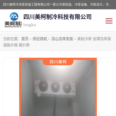
四川美柯冷冻库安装工程有限公司一家以冷库机组、冷库设备、冷库设计、冷冻库设备销售、冷库安装、冻库安装价格及技术服务为一体的综合企业，咨询热线：同等设备材料优惠10% 。公司各种类型安装组合式冷库、冷冻库、冷藏库、气调保鲜库、并提供成套设备供应、安装与调试、维护与维修、技术咨询、操作维修人员技术培训等
四川美柯制冷科技有限公司
lengku
当前位置：
首页
>
供应商机
>
凉山冻库安装
> 美姑冷库 会理冻库保
冷库安装，冷库价格
四川冷库，四川冻库安装
温板价格 报价表
成都冻库，成都冻库价格
绵阳冻库,绵阳保鲜冷库
德阳冻库安装，德阳冷库
广元冻库安装,广元冻库造
价格
价
南充冻库设计,南充冻库安
遂宁冻库
装
资阳冻库，资阳冻库安装
泸州冻库，泸州冷库
乐山冻库,乐山保鲜冷库
自贡冻库组装