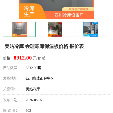
雅安冷库,雅安冻库
攀枝花冻库
烘干冷链
冻库安装，小型冻库造价
内江冷库，内江冻库
宜宾冷库，宜宾冻库设备
达州冷库、达州小型冷库
凉山冻库安装
美姑冷库 会理冻库保温板价格 报价表
甘孜冻库安装
8912.00
价格：
元/套 起
产品数量：
6532.00套
发货地址：
四川省成都金牛区
关键词：
美姑冷库
发布日期：
2026-08-07
阅 读 量：
503