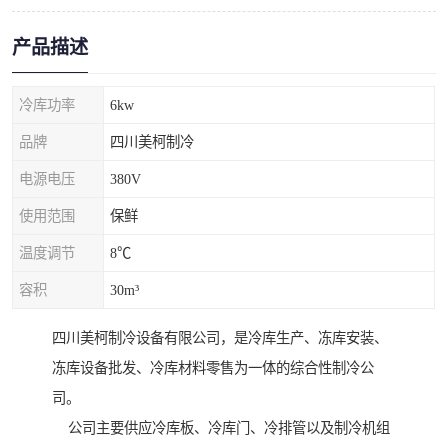
产品描述
冷库功率
6kw
品牌
四川美柯制冷
电源电压
380V
使用范围
保鲜
温度调节
8℃
容积
30m³
四川美柯制冷设备有限公司，是冷库生产、冻库安装、
冻库设备批发、冷库材料零售为一体的综合性制冷公
司。
公司主要供应冷库板、冷库门、冷排管以及制冷机组