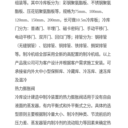
组装等。其中冷库板分为：彩钢聚氨酯板、不锈钢聚氨
酯板、压花铝聚氨酯板等，规格为75mm、100mm、
120mm、150mm、200mm，长可做10.5m冷库板；冷库
门分为：普通门、半埋门、磁卡密码门、手动平移门、
电动平移门、双开门、回归门等；排管分为：钢排管
（无缝钢管）、铝排管、铜排管、铁排管、搁架排管
等。制冷机组全部采用全新的高配置的制冷机组。以上
产品我公司可为客户设计并根据客户需求施工安装。可
承接省内外大中小型保鲜库、冷藏库、冷冻库、速冻库
及温冷
热力膨胀阀
冷库设计建造中制冷装置的热力膨胀阀适用于没有自由
液面的蒸发器，有内平衡式和外平衡式之分。具体的选
型原则主要根据制冷量大小、制冷剂种类、节流前后的
压力差、蒸发器管内制冷剂的流动阻力等因素来确定热