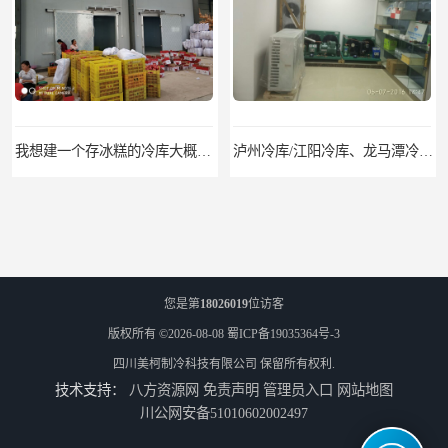
我想建一个存冰糕的冷库大概10平方米 需要价格
泸州冷库/江阳冷库、龙马潭冷库、纳溪冷库、泸县冷库、合江冷库、叙永冷库、古蔺冷库
您是第
18026019
位访客
版权所有 ©2026-08-08
蜀ICP备19035364号-3
四川美柯制冷科技有限公司
保留所有权利.
技术支持：
八方资源网
免责声明
管理员入口
网站地图
遂宁冻库/遂宁冻库价格/遂宁冻库安装
眉山冻库/东坡冷库、彭山冷库、仁寿冷库、丹棱冷库、青神冷库、洪雅冷库
川公网安备51010602002497