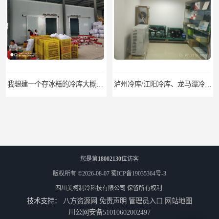
我想建一个存冰糕的冷库大概10平方米 需要价格
泸州冷库/江阳冷库、龙马潭冷库、纳溪冷库、泸县冷库、合江冷库、叙永冷库、古蔺冷库
您是第
18002130
位访客
版权所有 ©2026-08-07
蜀ICP备19035364号-3
四川美柯制冷科技有限公司
保留所有权利.
技术支持：
八方资源网
免责声明
管理员入口
网站地图
遂宁冻库/遂宁冻库价格/遂宁冻库安装
眉山冻库/东坡冷库、彭山冷库、仁寿冷库、丹棱冷库、青神冷库、洪雅冷库
川公网安备51010602002497