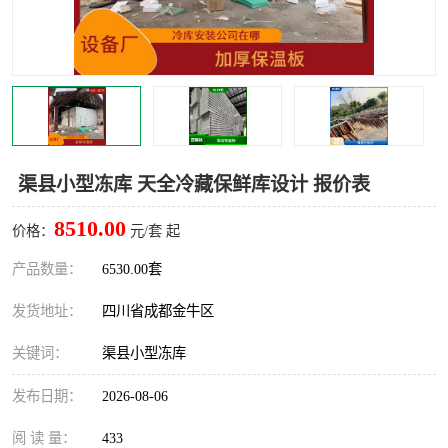
雅安冷库,雅安冻库
攀枝花冻库
烘干冷链
冻库安装，小型冻库造价
内江冷库，内江冻库
宜宾冷库，宜宾冻库设备
达州冷库、达州小型冷库
凉山冻库安装
渠县小型冻库 天全冷藏保鲜库设计 报价表
甘孜冻库安装
8510.00
价格：
元/套 起
产品数量：
6530.00套
发货地址：
四川省成都金牛区
关键词：
渠县小型冻库
发布日期：
2026-08-06
阅 读 量：
433