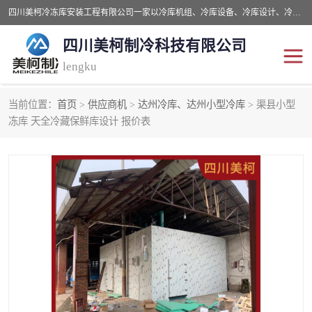
四川美柯冷冻库安装工程有限公司一家以冷库机组、冷库设备、冷库设计、冷冻库设备销售、冷库安装、冻库安装价格及技术服务为一体的综合企业，咨询热线：同等设备材料优惠10% 。公司各种类型安装组合式冷库、冷冻库、冷藏库、气调保鲜库、并提供成套设备供应、安装与调试、维护与维修、技术咨询、操作维修人员技术培训等
四川美柯制冷科技有限公司
lengku
当前位置：
首页
>
供应商机
>
达州冷库、达州小型冷库
> 渠县小型
冷库安装，冷库价格
四川冷库，四川冻库安装
冻库 天全冷藏保鲜库设计 报价表
成都冻库，成都冻库价格
绵阳冻库,绵阳保鲜冷库
德阳冻库安装，德阳冷库
广元冻库安装,广元冻库造
价格
价
南充冻库设计,南充冻库安
遂宁冻库
装
资阳冻库，资阳冻库安装
泸州冻库，泸州冷库
乐山冻库,乐山保鲜冷库
自贡冻库组装