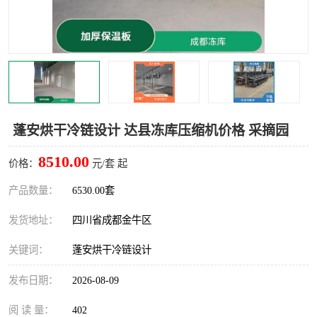
雅安冷库,雅安冻库
攀枝花冻库
烘干冷链
冻库安装，小型冻库造价
内江冷库，内江冻库
宜宾冷库，宜宾冻库设备
达州冷库、达州小型冷库
凉山冻库安装
蓬安烘干冷链设计 达县冻库压缩机价格 采摘园
甘孜冻库安装
8510.00
价格：
元/套 起
产品数量：
6530.00套
发货地址：
四川省成都金牛区
关键词：
蓬安烘干冷链设计
发布日期：
2026-08-09
阅 读 量：
402