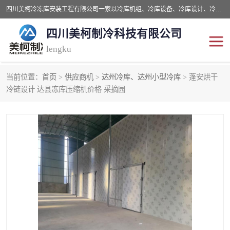
四川美柯冷冻库安装工程有限公司一家以冷库机组、冷库设备、冷库设计、冷冻库设备销售、冷库安装、冻库安装价格及技术服务为一体的综合企业，咨询热线：同等设备材料优惠10% 。公司各种类型安装组合式冷库、冷冻库、冷藏库、气调保鲜库、并提供成套设备供应、安装与调试、维护与维修、技术咨询、操作维修人员技术培训等
四川美柯制冷科技有限公司
lengku
当前位置：
首页
>
供应商机
>
达州冷库、达州小型冷库
> 蓬安烘干
冷库安装，冷库价格
四川冷库，四川冻库安装
冷链设计 达县冻库压缩机价格 采摘园
成都冻库，成都冻库价格
绵阳冻库,绵阳保鲜冷库
德阳冻库安装，德阳冷库
广元冻库安装,广元冻库造
价格
价
南充冻库设计,南充冻库安
遂宁冻库
装
资阳冻库，资阳冻库安装
泸州冻库，泸州冷库
乐山冻库,乐山保鲜冷库
自贡冻库组装