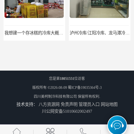
我想建一个存冰糕的冷库大概10平方米 需要价格
泸州冷库/江阳冷库、龙马潭冷库、纳溪冷库、泸县冷库、合江冷库、叙永冷库、古蔺冷库
您是第
18051551
位访客
版权所有 ©2026-08-09
蜀ICP备19035364号-3
四川美柯制冷科技有限公司
保留所有权利.
技术支持：
八方资源网
免责声明
管理员入口
网站地图
遂宁冻库/遂宁冻库价格/遂宁冻库安装
眉山冻库/东坡冷库、彭山冷库、仁寿冷库、丹棱冷库、青神冷库、洪雅冷库
川公网安备51010602002497