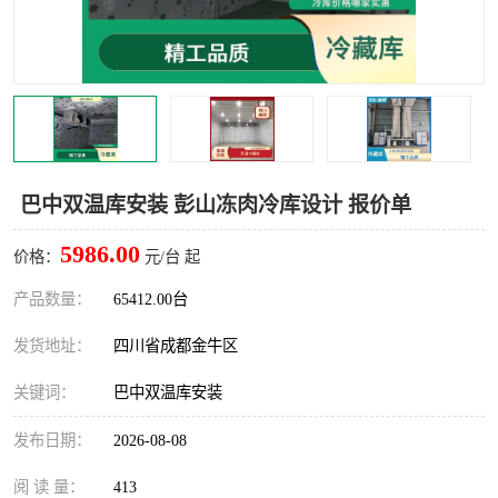
雅安冷库,雅安冻库
攀枝花冻库
烘干冷链
冻库安装，小型冻库造价
内江冷库，内江冻库
宜宾冷库，宜宾冻库设备
达州冷库、达州小型冷库
凉山冻库安装
巴中双温库安装 彭山冻肉冷库设计 报价单
甘孜冻库安装
5986.00
价格：
元/台 起
产品数量：
65412.00台
发货地址：
四川省成都金牛区
关键词：
巴中双温库安装
发布日期：
2026-08-08
阅 读 量：
413