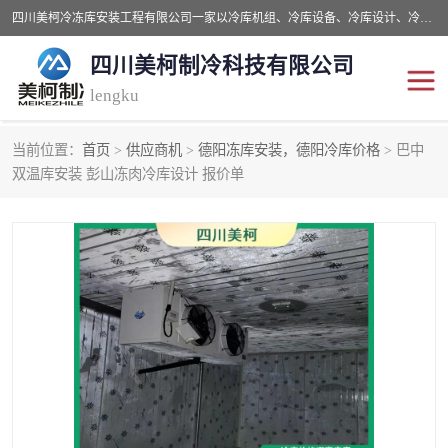
四川美柯冷冻库安装工程有限公司一家以冷库机组、冷库设备、冷库设计、冷冻库设备销售、冷库安装、冻库安装价格及技术服务为一体的综合企业，咨询热线：同等设备材料优惠10% 。公司各种类型安装组合式冷库、冷冻库、冷藏库、气调保鲜库、并提供成套设备供应、安装与调试、维护与维修、技术咨询、操作维修人员技术培训等
四川美柯制冷科技有限公司
lengku
当前位置：
首页
>
供应商机
>
德阳冻库安装，德阳冷库价格
> 巴中
冷库安装，冷库价格
四川冷库，四川冻库安装
双温库安装 彭山冻肉冷库设计 报价单
成都冻库，成都冻库价格
绵阳冻库,绵阳保鲜冷库
德阳冻库安装，德阳冷库
广元冻库安装,广元冻库造
价格
价
南充冻库设计,南充冻库安
遂宁冻库
装
资阳冻库，资阳冻库安装
泸州冻库，泸州冷库
乐山冻库,乐山保鲜冷库
自贡冻库组装