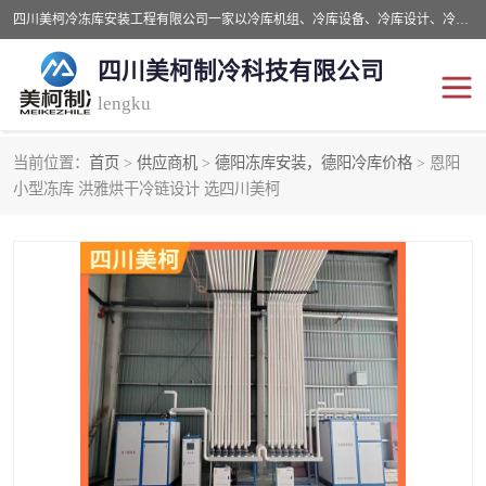
四川美柯冷冻库安装工程有限公司一家以冷库机组、冷库设备、冷库设计、冷冻库设备销售、冷库安装、冻库安装价格及技术服务为一体的综合企业，咨询热线：同等设备材料优惠10% 。公司各种类型安装组合式冷库、冷冻库、冷藏库、气调保鲜库、并提供成套设备供应、安装与调试、维护与维修、技术咨询、操作维修人员技术培训等
四川美柯制冷科技有限公司
lengku
当前位置：
首页
>
供应商机
>
德阳冻库安装，德阳冷库价格
> 恩阳
冷库安装，冷库价格
四川冷库，四川冻库安装
小型冻库 洪雅烘干冷链设计 选四川美柯
成都冻库，成都冻库价格
绵阳冻库,绵阳保鲜冷库
德阳冻库安装，德阳冷库
广元冻库安装,广元冻库造
价格
价
南充冻库设计,南充冻库安
遂宁冻库
装
资阳冻库，资阳冻库安装
泸州冻库，泸州冷库
乐山冻库,乐山保鲜冷库
自贡冻库组装