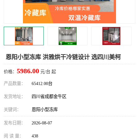
雅安冷库,雅安冻库
攀枝花冻库
烘干冷链
冻库安装，小型冻库造价
内江冷库，内江冻库
宜宾冷库，宜宾冻库设备
达州冷库、达州小型冷库
凉山冻库安装
恩阳小型冻库 洪雅烘干冷链设计 选四川美柯
甘孜冻库安装
5986.00
价格：
元/台 起
产品数量：
65412.00台
发货地址：
四川省成都金牛区
关键词：
恩阳小型冻库
发布日期：
2026-08-07
阅 读 量：
438