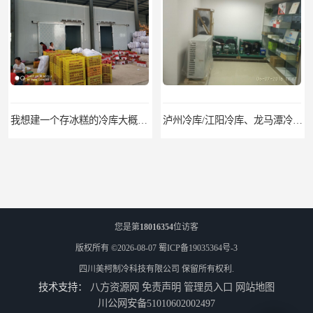
泸州冷库/江阳冷库、龙马潭冷库、纳溪冷库、泸县冷库、合江冷库、叙永冷库、古蔺冷库
遂宁冻库/遂宁冻库价格/遂宁冻库安装
您是第
18016354
位访客
版权所有 ©2026-08-07
蜀ICP备19035364号-3
四川美柯制冷科技有限公司
保留所有权利.
技术支持：
八方资源网
免责声明
管理员入口
网站地图
眉山冻库/东坡冷库、彭山冷库、仁寿冷库、丹棱冷库、青神冷库、洪雅冷库
绵竹冷库安装、中江冷库安装、罗江冷库安装
川公网安备51010602002497