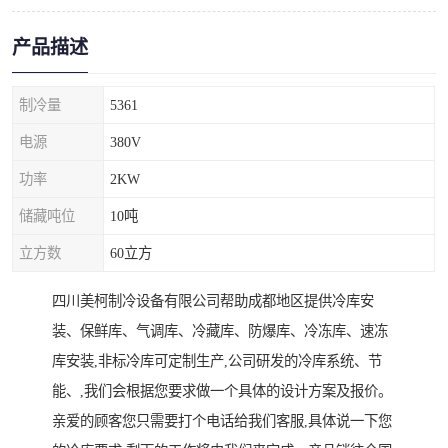
产品描述
制冷量
5361
电源
380V
功率
2KW
储藏吨位
10吨
立方数
60立方
四川美柯制冷设备有限公司帮助成都地区提供冷库安
装、保鲜库、气调库、冷藏库、防爆库、冷冻库、速冻
库安装,非标冷库可定制生产,公司研发的冷库系统、节
能、,我们会根据您要求做一个具体的设计方案及报价。
亲爱的顾客您只需要打个电话给我们客服,具体说一下您