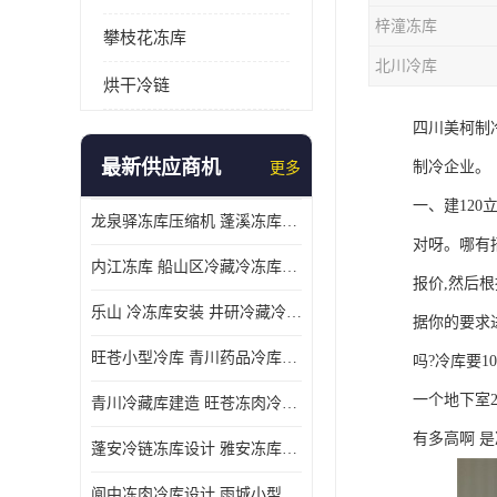
梓潼冻库
攀枝花冻库
北川冷库
烘干冷链
四川美柯制
最新供应商机
制冷企业。
更多
一、建120
龙泉驿冻库压缩机 蓬溪冻库冷风机价格
对呀。哪有
内江冻库 船山区冷藏冷冻库安装
报价,然后
乐山 冷冻库安装 井研冷藏冷冻库设备 报价表
据你的要求
旺苍小型冷库 青川药品冷库设备 设计方案
吗?冷库要1
一个地下室2
青川冷藏库建造 旺苍冻肉冷库安装 报价表
有多高啊 是
蓬安冷链冻库设计 雅安冻库保温板安装 采摘园
阆中冻肉冷库设计 雨城小型冷库设计 农产品基地