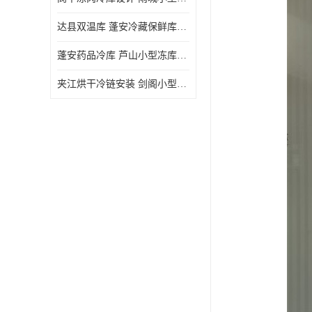
达县双温库 蓬安冷藏保鲜库设计 报价表
蓬安药品冷库 芦山小型冻库安装 报价表
夹江烘干冷链安装 剑阁小型冷库安装 设计方案