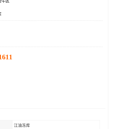
金牛区
库
1611
江油冻库