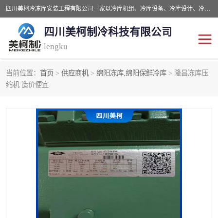
四川美柯冷冻库安装工程有限公司一家以冷库机组、冷库设备、冷库设计、冷冻库设备销售、冷库安装、冻库安装价格及技术服务为一体的综合企业，咨询热线：同等设备材料优惠10% 。公司各种类型安装组合式冷库、冷冻库、冷藏库、气调保鲜库、并提供成套设备供应、安装与调试、维护与维修、技术咨询、操作维修人员技术培训等
四川美柯制冷科技有限公司
lengku
当前位置：
首页
>
供应商机
>
绵阳冻库,绵阳保鲜冷库
> 隆昌冻库压
冷库安装，冷库价格
四川冷库，四川冻库安装
缩机 造价便宜
成都冻库，成都冻库价格
绵阳冻库,绵阳保鲜冷库
德阳冻库安装，德阳冷库
广元冻库安装,广元冻库造
价格
价
南充冻库设计,南充冻库安
遂宁冻库
装
资阳冻库，资阳冻库安装
泸州冻库，泸州冷库
乐山冻库,乐山保鲜冷库
自贡冻库组装