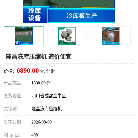
雅安冷库,雅安冻库
攀枝花冻库
烘干冷链
冻库安装，小型冻库造价
内江冷库，内江冻库
宜宾冷库，宜宾冻库设备
达州冷库、达州小型冷库
凉山冻库安装
隆昌冻库压缩机 造价便宜
甘孜冻库安装
6890.00
价格：
元/个 起
产品数量：
1690.00个
发货地址：
四川省成都金牛区
关键词：
隆昌冻库压缩机
发布日期：
2026-08-09
阅 读 量：
408