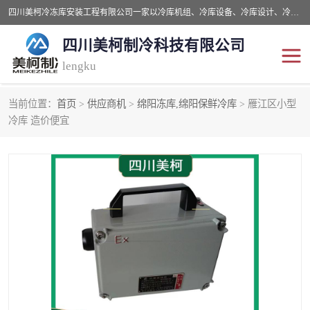
四川美柯冷冻库安装工程有限公司一家以冷库机组、冷库设备、冷库设计、冷冻库设备销售、冷库安装、冻库安装价格及技术服务为一体的综合企业，咨询热线：同等设备材料优惠10% 。公司各种类型安装组合式冷库、冷冻库、冷藏库、气调保鲜库、并提供成套设备供应、安装与调试、维护与维修、技术咨询、操作维修人员技术培训等
四川美柯制冷科技有限公司
lengku
当前位置：
首页
>
供应商机
>
绵阳冻库,绵阳保鲜冷库
> 雁江区小型
冷库安装，冷库价格
四川冷库，四川冻库安装
冷库 造价便宜
成都冻库，成都冻库价格
绵阳冻库,绵阳保鲜冷库
德阳冻库安装，德阳冷库
广元冻库安装,广元冻库造
价格
价
南充冻库设计,南充冻库安
遂宁冻库
装
资阳冻库，资阳冻库安装
泸州冻库，泸州冷库
乐山冻库,乐山保鲜冷库
自贡冻库组装