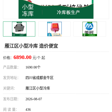
雅安冷库,雅安冻库
攀枝花冻库
烘干冷链
冻库安装，小型冻库造价
内江冷库，内江冻库
宜宾冷库，宜宾冻库设备
达州冷库、达州小型冷库
凉山冻库安装
雁江区小型冷库 造价便宜
甘孜冻库安装
6890.00
价格：
元/个 起
产品数量：
1690.00个
发货地址：
四川省成都金牛区
关键词：
雁江区小型冷库
发布日期：
2026-08-07
阅 读 量：
436