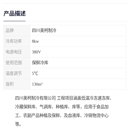
产品描述
品牌
四川美柯制冷
冷库功率
8kw
电源电压
380V
使用范围
保鲜冷库
温度调节
5℃
容积
130m³
四川美柯制冷有限公司 工程项目涵盖低温冷冻速冻库、
冷藏保鲜库、气调库、种植库、库等，应用于食品加
工、农副产品种植及保鲜、及血液库、冷链物流中心
等。