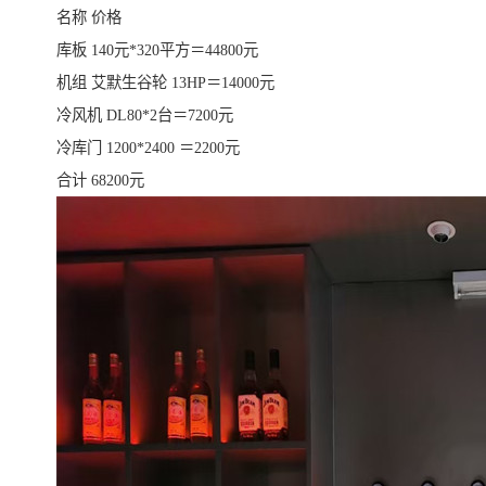
名称 价格
库板 140元*320平方＝44800元
机组 艾默生谷轮 13HP＝14000元
冷风机 DL80*2台＝7200元
冷库门 1200*2400 ＝2200元
合计 68200元