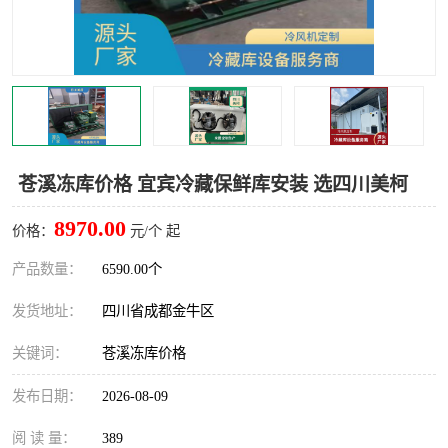
雅安冷库,雅安冻库
攀枝花冻库
烘干冷链
冻库安装，小型冻库造价
内江冷库，内江冻库
宜宾冷库，宜宾冻库设备
达州冷库、达州小型冷库
凉山冻库安装
苍溪冻库价格 宜宾冷藏保鲜库安装 选四川美柯
甘孜冻库安装
8970.00
价格：
元/个 起
产品数量：
6590.00个
发货地址：
四川省成都金牛区
关键词：
苍溪冻库价格
发布日期：
2026-08-09
阅 读 量：
389