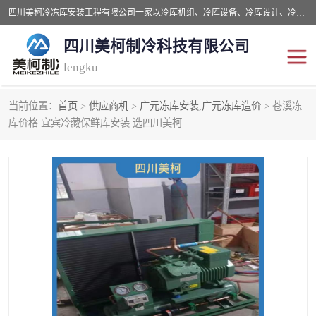
四川美柯冷冻库安装工程有限公司一家以冷库机组、冷库设备、冷库设计、冷冻库设备销售、冷库安装、冻库安装价格及技术服务为一体的综合企业，咨询热线：同等设备材料优惠10% 。公司各种类型安装组合式冷库、冷冻库、冷藏库、气调保鲜库、并提供成套设备供应、安装与调试、维护与维修、技术咨询、操作维修人员技术培训等
四川美柯制冷科技有限公司
lengku
当前位置：
首页
>
供应商机
>
广元冻库安装,广元冻库造价
> 苍溪冻
冷库安装，冷库价格
四川冷库，四川冻库安装
库价格 宜宾冷藏保鲜库安装 选四川美柯
成都冻库，成都冻库价格
绵阳冻库,绵阳保鲜冷库
德阳冻库安装，德阳冷库
广元冻库安装,广元冻库造
价格
价
南充冻库设计,南充冻库安
遂宁冻库
装
资阳冻库，资阳冻库安装
泸州冻库，泸州冷库
乐山冻库,乐山保鲜冷库
自贡冻库组装