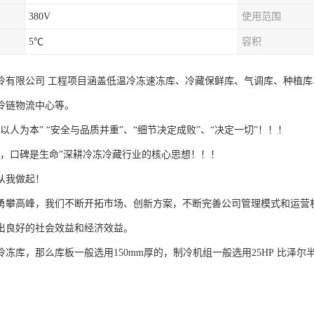
380V
使用范围
5℃
容积
冷有限公司 工程项目涵盖低温冷冻速冻库、冷藏保鲜库、气调库、种植
冷链物流中心等。
以人为本” “安全与品质并重”、“细节决定成败”、“决定一切”！！！
传，口碑是生命”深耕冷冻冷藏行业的核心思想！！！
从我做起！
勇攀高峰，我们不断开拓市场、创新方案，不断完善公司管理模式和运营
出良好的社会效益和经济效益。
冻库，那么库板一般选用150mm厚的，制冷机组一般选用25HP 比泽尔