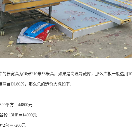
的长宽高为10米*10米*3米高，如果是高温冷藏库，那么库板一般选用1
用两台DL80的，那么总的造价大概如下：
320平方＝44800元
轮 13HP＝14000元
0*2台＝7200元