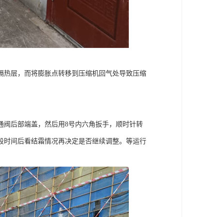
隔热层，而将膨胀点转移到压缩机回气处导致压缩
通阀后部端盖，然后用8号内六角扳手，顺时针转
段时间后看结霜情况再决定是否继续调整。等运行