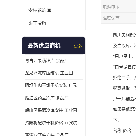
电源电压
攀枝花冻库
温度调节
烘干冷链
四川美柯制
最新供应商机
及血液库、
更多
“用户至上、
青白江果蔬冷库 食品厂
“口号是宣
龙泉驿冻库压缩机 工业园
拒绝二手，
阿坝牛肉干烘干机安装 广元牛肉干烘干机 安装造价
锐意进取，
雁江区药品冷库 食品厂
户一起创造
如果是低温冷
船山区果蔬冷库安装 工业园
下：
资阳枸杞烘干机价格 宜宾烘房价格 冷库板生产
名称 价格
蓬溪冷藏库安装 食品厂