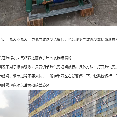
偏少。蒸发器蒸发压力低导致蒸发温度低，也会逐步导致蒸发器结露形成
。
会在压缩机回气结霜之前表示出蒸发器结霜的
情况下对于接霜现象，只要调节热气旁通阀就行。具体方法：打开热气旁
节螺母，调节过程不要太快，一般转半圈左右就暂停一下，让系统运行一
机结霜现象消失后再把端盖旋紧