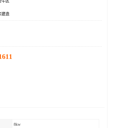
金牛区
库建造
1611
8kw