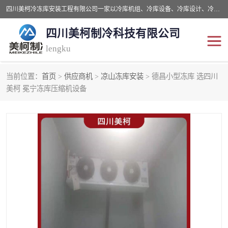
四川美柯冷冻库安装工程有限公司一家以冷库机组、冷库设备、冷库设计、冷冻库设备销售、冷库安装、冻库安装价格及技术服务为一体的综合企业，咨询热线：同等设备材料优惠10% 。公司各种类型安装组合式冷库、冷冻库、冷藏库、气调保鲜库、并提供成套设备供应、安装与调试、维护与维修、技术咨询、操作维修人员技术培训等
四川美柯制冷科技有限公司
lengku
当前位置：
首页
>
供应商机
>
凉山冻库安装
> 德昌小型冻库 选四川
冷库安装，冷库价格
四川冷库，四川冻库安装
美柯 冕宁冻库压缩机设备
成都冻库，成都冻库价格
绵阳冻库,绵阳保鲜冷库
德阳冻库安装，德阳冷库
广元冻库安装,广元冻库造
价格
价
南充冻库设计,南充冻库安
遂宁冻库
装
资阳冻库，资阳冻库安装
泸州冻库，泸州冷库
乐山冻库,乐山保鲜冷库
自贡冻库组装