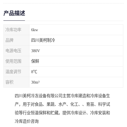
产品描述
冷库功率
6kw
品牌
四川美柯制冷
电源电压
380V
使用范围
保鲜
温度调节
8℃
容积
30m³
四川美柯冷冻设备有限公司主营冷库建造和冷库设备生
产，用于对食品、果蔬、水产、化工、、育苗、科学试
验等行业恒温保鲜和贮藏。提供冷库设计、冷库安装和
冷库造价咨询