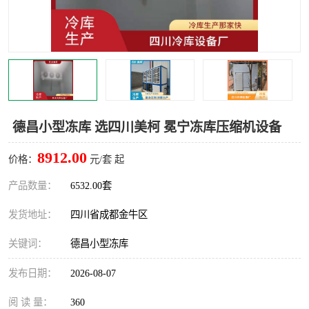
雅安冷库,雅安冻库
攀枝花冻库
烘干冷链
冻库安装，小型冻库造价
内江冷库，内江冻库
宜宾冷库，宜宾冻库设备
达州冷库、达州小型冷库
凉山冻库安装
德昌小型冻库 选四川美柯 冕宁冻库压缩机设备
甘孜冻库安装
8912.00
价格：
元/套 起
产品数量：
6532.00套
发货地址：
四川省成都金牛区
关键词：
德昌小型冻库
发布日期：
2026-08-07
阅 读 量：
360