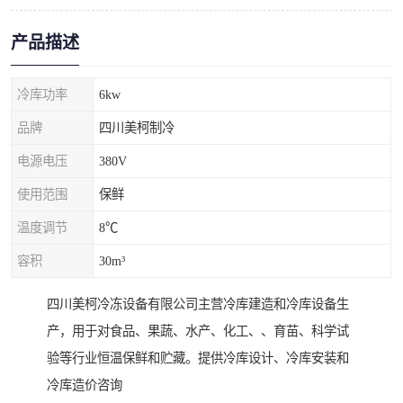
产品描述
冷库功率
6kw
品牌
四川美柯制冷
电源电压
380V
使用范围
保鲜
温度调节
8℃
容积
30m³
四川美柯冷冻设备有限公司主营冷库建造和冷库设备生
产，用于对食品、果蔬、水产、化工、、育苗、科学试
验等行业恒温保鲜和贮藏。提供冷库设计、冷库安装和
冷库造价咨询