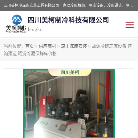
四川美柯冷冻库安装工程有限公司一家以冷库机组、冷库设备、冷库设计、冷冻库设备销售、冷库安装、冻库安装价格及技术服务为一体的综合企业，咨询热线：同等设备材料优惠10% 。公司各种类型安装组合式冷库、冷冻库、冷藏库、气调保鲜库、并提供成套设备供应、安装与调试、维护与维修、技术咨询、操作维修人员技术培训等
四川美柯制冷科技有限公司
lengku
当前位置：
首页
>
供应商机
>
凉山冻库安装
> 盐源冷链冻库设备 咨
冷库安装，冷库价格
四川冷库，四川冻库安装
询建造 昭觉冷藏保鲜库价格
成都冻库，成都冻库价格
绵阳冻库,绵阳保鲜冷库
德阳冻库安装，德阳冷库
广元冻库安装,广元冻库造
价格
价
南充冻库设计,南充冻库安
遂宁冻库
装
资阳冻库，资阳冻库安装
泸州冻库，泸州冷库
乐山冻库,乐山保鲜冷库
自贡冻库组装