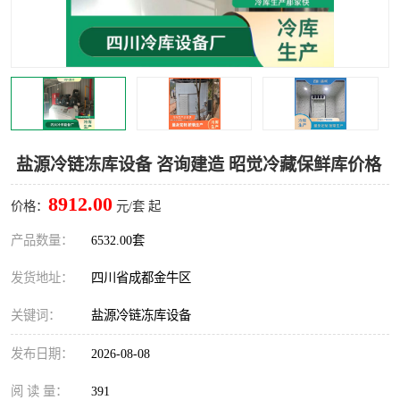
雅安冷库,雅安冻库
攀枝花冻库
烘干冷链
冻库安装，小型冻库造价
内江冷库，内江冻库
宜宾冷库，宜宾冻库设备
达州冷库、达州小型冷库
凉山冻库安装
盐源冷链冻库设备 咨询建造 昭觉冷藏保鲜库价格
甘孜冻库安装
8912.00
价格：
元/套 起
产品数量：
6532.00套
发货地址：
四川省成都金牛区
关键词：
盐源冷链冻库设备
发布日期：
2026-08-08
阅 读 量：
391