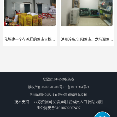
我想建一个存冰糕的冷库大概10平方米 需要价格
泸州冷库/江阳冷库、龙马潭冷库、纳溪冷库、泸县冷库、合江冷库、叙永冷库、古蔺冷库
您是第
18046509
位访客
版权所有 ©2026-08-08
蜀ICP备19035364号-3
四川美柯制冷科技有限公司
保留所有权利.
技术支持：
八方资源网
免责声明
管理员入口
网站地图
遂宁冻库/遂宁冻库价格/遂宁冻库安装
眉山冻库/东坡冷库、彭山冷库、仁寿冷库、丹棱冷库、青神冷库、洪雅冷库
川公网安备51010602002497