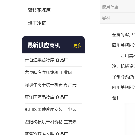
使用范围
攀枝花冻库
容积
烘干冷链
亲爱的客户
最新供应商机
四川美柯制
更多
四川美柯冷
青白江果蔬冷库 食品厂
冷、机械设
龙泉驿冻库压缩机 工业园
了制冷系统
阿坝牛肉干烘干机安装 广元牛肉干烘干机 安装造价
四川美柯制
雁江区药品冷库 食品厂
验！
船山区果蔬冷库安装 工业园
资阳枸杞烘干机价格 宜宾烘房价格 冷库板生产
蓬溪冷藏库安装 食品厂