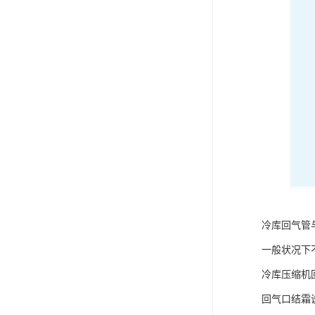
冷库回气管
一般状况下
冷库压缩机
回气口结霜