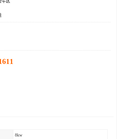
金牛区
造
1611
8kw