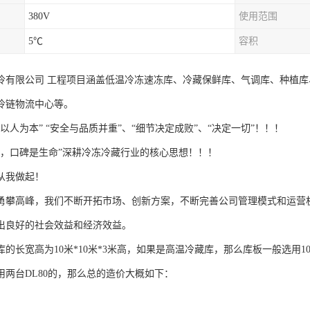
380V
使用范围
5℃
容积
冷有限公司 工程项目涵盖低温冷冻速冻库、冷藏保鲜库、气调库、种植
冷链物流中心等。
以人为本” “安全与品质并重”、“细节决定成败”、“决定一切”！！！
传，口碑是生命”深耕冷冻冷藏行业的核心思想！！！
从我做起！
勇攀高峰，我们不断开拓市场、创新方案，不断完善公司管理模式和运营
出良好的社会效益和经济效益。
的长宽高为10米*10米*3米高，如果是高温冷藏库，那么库板一般选用1
用两台DL80的，那么总的造价大概如下：