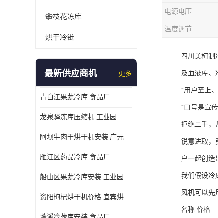
电源电压
攀枝花冻库
温度调节
烘干冷链
四川美柯制
最新供应商机
及血液库、
更多
“用户至上、
青白江果蔬冷库 食品厂
“口号是宣
龙泉驿冻库压缩机 工业园
拒绝二手，
阿坝牛肉干烘干机安装 广元牛肉干烘干机 安装造价
锐意进取，
雁江区药品冷库 食品厂
户一起创造
我们假设冷库
船山区果蔬冷库安装 工业园
风机可以先
资阳枸杞烘干机价格 宜宾烘房价格 冷库板生产
名称 价格
蓬溪冷藏库安装 食品厂