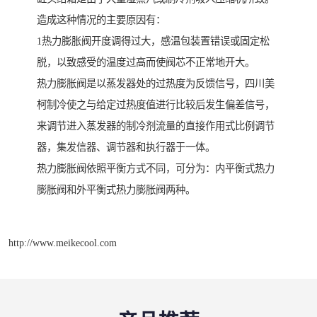
造成这种情况的主要原因有：
1热力膨胀阀开度调得过大，感温包装置错误或固定松
脱，以致感受的温度过高而使阀芯不正常地开大。
热力膨胀阀是以蒸发器处的过热度为反馈信号，四川美
柯制冷使之与给定过热度值进行比较后发生偏差信号，
来调节进入蒸发器的制冷剂流量的直接作用式比例调节
器，集发信器、调节器和执行器于一体。
热力膨胀阀依照平衡方式不同，可分为：内平衡式热力
膨胀阀和外平衡式热力膨胀阀两种。
http://www.meikecool.com