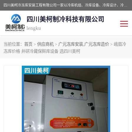
四川美柯冷冻库安装工程有限公司一家以冷库机组、冷库设备、冷库设计、冷冻库设备销售、冷库安装、冻库安装价格及技术服务为一体的综合企业，咨询热线：同等设备材料优惠10% 。公司各种类型安装组合式冷库、冷冻库、冷藏库、气调保鲜库、并提供成套设备供应、安装与调试、维护与维修、技术咨询、操作维修人员技术培训等
四川美柯制冷科技有限公司
lengku
当前位置：
首页
>
供应商机
>
广元冻库安装,广元冻库造价
> 峨眉冷
冷库安装，冷库价格
四川冷库，四川冻库安装
冻库价格 井研冷藏保鲜库设备 选四川美柯
成都冻库，成都冻库价格
绵阳冻库,绵阳保鲜冷库
德阳冻库安装，德阳冷库
广元冻库安装,广元冻库造
价格
价
南充冻库设计,南充冻库安
遂宁冻库
装
资阳冻库，资阳冻库安装
泸州冻库，泸州冷库
乐山冻库,乐山保鲜冷库
自贡冻库组装