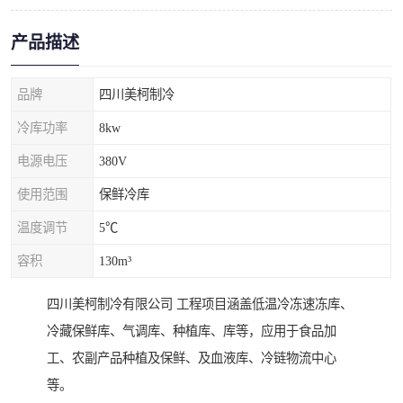
产品描述
品牌
四川美柯制冷
冷库功率
8kw
电源电压
380V
使用范围
保鲜冷库
温度调节
5℃
容积
130m³
四川美柯制冷有限公司 工程项目涵盖低温冷冻速冻库、
冷藏保鲜库、气调库、种植库、库等，应用于食品加
工、农副产品种植及保鲜、及血液库、冷链物流中心
等。