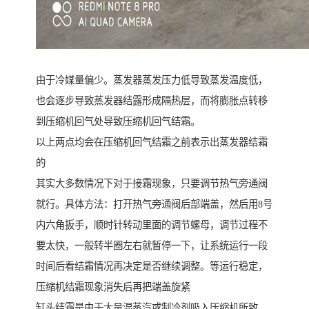
由于冷媒量偏少。蒸发器蒸发压力低导致蒸发温度低，
也会逐步导致蒸发器结露形成隔热层，而将膨胀点转移
到压缩机回气处导致压缩机回气结霜。
以上两点均会在压缩机回气结霜之前表示出蒸发器结霜
的
其实大多数情况下对于接霜现象，只要调节热气旁通阀
就行。具体方法：打开热气旁通阀后部端盖，然后用8号
内六角扳手，顺时针转动里面的调节螺母，调节过程不
要太快，一般转半圈左右就暂停一下，让系统运行一段
时间后看结霜情况再决定是否继续调整。等运行稳定，
压缩机结霜现象消失后再把端盖旋紧
缸头结霜是由于大量湿蒸汽或制冷剂吸入压缩机所致。