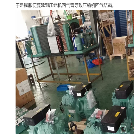
于是膨胀便蔓延到压缩机回气管导致压缩机回气结霜。