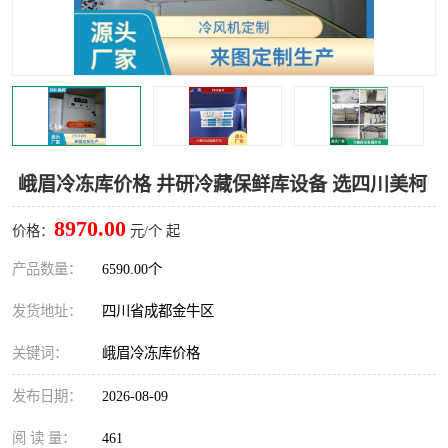
雅安冷库,雅安冻库
攀枝花冻库
烘干冷链
冻库安装，小型冻库造价
内江冷库，内江冻库
宜宾冷库，宜宾冻库设备
达州冷库、达州小型冷库
凉山冻库安装
峨眉冷冻库价格 井研冷藏保鲜库设备 选四川美柯
甘孜冻库安装
8970.00
价格：
元/个 起
产品数量：
6590.00个
发货地址：
四川省成都金牛区
关键词：
峨眉冷冻库价格
发布日期：
2026-08-09
阅 读 量：
461