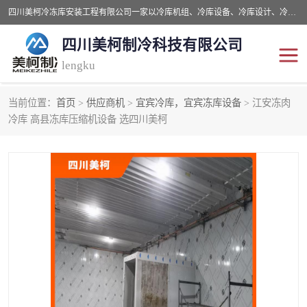
四川美柯冷冻库安装工程有限公司一家以冷库机组、冷库设备、冷库设计、冷冻库设备销售、冷库安装、冻库安装价格及技术服务为一体的综合企业，咨询热线：同等设备材料优惠10% 。公司各种类型安装组合式冷库、冷冻库、冷藏库、气调保鲜库、并提供成套设备供应、安装与调试、维护与维修、技术咨询、操作维修人员技术培训等
四川美柯制冷科技有限公司
lengku
当前位置：
首页
>
供应商机
>
宜宾冷库，宜宾冻库设备
> 江安冻肉
冷库安装，冷库价格
四川冷库，四川冻库安装
冷库 高县冻库压缩机设备 选四川美柯
成都冻库，成都冻库价格
绵阳冻库,绵阳保鲜冷库
德阳冻库安装，德阳冷库
广元冻库安装,广元冻库造
价格
价
南充冻库设计,南充冻库安
遂宁冻库
装
资阳冻库，资阳冻库安装
泸州冻库，泸州冷库
乐山冻库,乐山保鲜冷库
自贡冻库组装