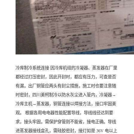
冷库制冷系统连接 因冷库机组的冷凝器、蒸发器在厂里
都经过打压密封，因此开封时，都应有压力，可查是否
有漏，出厂铜管应两头有封尘措施，施工时也要注意随
时密封，四川美柯制冷以防水灰尘进入管内，冷凝器→
冷库主机→蒸发器，铜管连接以焊接方法，接口牢固美
观。 根据各用电电器性能配置导线，导线线径达到要
求，接头牢固，需保护穿管则不能省，接电正确。导线
进蒸发器接线盒孔，需硅胶密封，接灯如是 36V 电以上