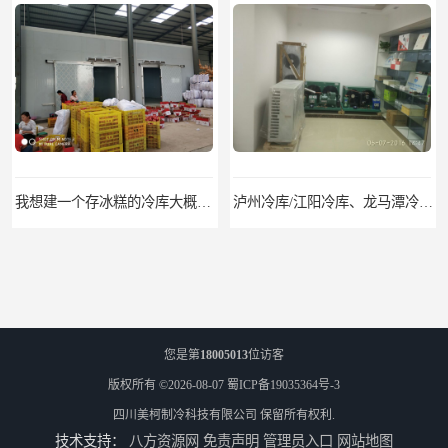
我想建一个存冰糕的冷库大概10平方米 需要价格
泸州冷库/江阳冷库、龙马潭冷库、纳溪冷库、泸县冷库、合江冷库、叙永冷库、古蔺冷库
您是第
18005013
位访客
版权所有 ©2026-08-07
蜀ICP备19035364号-3
四川美柯制冷科技有限公司
保留所有权利.
技术支持：
八方资源网
免责声明
管理员入口
网站地图