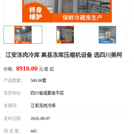
雅安冷库,雅安冻库
攀枝花冻库
烘干冷链
冻库安装，小型冻库造价
内江冷库，内江冻库
宜宾冷库，宜宾冻库设备
达州冷库、达州小型冷库
凉山冻库安装
江安冻肉冷库 高县冻库压缩机设备 选四川美柯
甘孜冻库安装
8910.00
价格：
元/套 起
产品数量：
560.00套
发货地址：
四川省成都金牛区
关键词：
江安冻肉冷库
发布日期：
2026-08-07
阅 读 量：
445