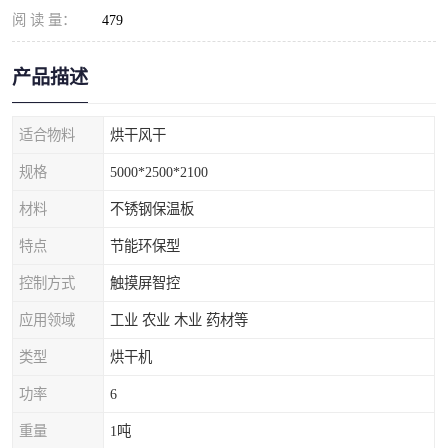
阅 读 量：
479
产品描述
适合物料
烘干风干
规格
5000*2500*2100
材料
不锈钢保温板
特点
节能环保型
控制方式
触摸屏智控
应用领域
工业 农业 木业 药材等
类型
烘干机
功率
6
重量
1吨