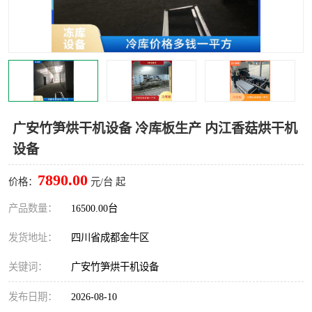
雅安冷库,雅安冻库
攀枝花冻库
烘干冷链
冻库安装，小型冻库造价
内江冷库，内江冻库
宜宾冷库，宜宾冻库设备
达州冷库、达州小型冷库
凉山冻库安装
广安竹笋烘干机设备 冷库板生产 内江香菇烘干机
设备
甘孜冻库安装
7890.00
价格：
元/台 起
产品数量：
16500.00台
发货地址：
四川省成都金牛区
关键词：
广安竹笋烘干机设备
发布日期：
2026-08-10