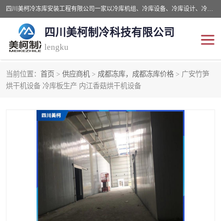
四川美柯冷冻库安装工程有限公司一家以冷库机组、冷库设备、冷库设计、冷冻库设备销售、冷库安装、冻库安装价格及技术服务为一体的综合企业，咨询热线：同等设备材料优惠10% 。公司各种类型安装组合式冷库、冷冻库、冷藏库、气调保鲜库、并提供成套设备供应、安装与调试、维护与维修、技术咨询、操作维修人员技术培训等
四川美柯制冷科技有限公司
lengku
当前位置：
首页
>
供应商机
>
成都冻库，成都冻库价格
> 广安竹笋
冷库安装，冷库价格
四川冷库，四川冻库安装
烘干机设备 冷库板生产 内江香菇烘干机设备
成都冻库，成都冻库价格
绵阳冻库,绵阳保鲜冷库
德阳冻库安装，德阳冷库
广元冻库安装,广元冻库造
价格
价
南充冻库设计,南充冻库安
遂宁冻库
装
资阳冻库，资阳冻库安装
泸州冻库，泸州冷库
乐山冻库,乐山保鲜冷库
自贡冻库组装