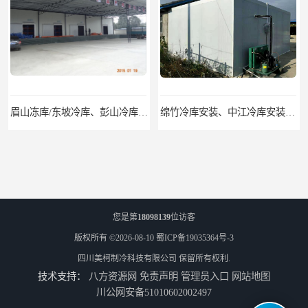
眉山冻库/东坡冷库、彭山冷库、仁寿冷库、丹棱冷库、青神冷库、洪雅冷库
绵竹冷库安装、中江冷库安装、罗江冷库安装
您是第
18098139
位访客
版权所有 ©2026-08-10
蜀ICP备19035364号-3
四川美柯制冷科技有限公司
保留所有权利.
技术支持：
八方资源网
免责声明
管理员入口
网站地图
德阳旌阳区冷库、广汉冷库安装、什邡冷冻库报价
南充气调库安装 南充气调库报价 南充气调库厂家
川公网安备51010602002497