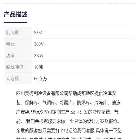
产品描述
制冷量
5361
电源
380V
功率
2KW
储藏吨位
10吨
立方数
60立方
四川美柯制冷设备有限公司帮助成都地区提供冷库安
装、保鲜库、气调库、冷藏库、防爆库、冷冻库、速冻
库安装,非标冷库可定制生产,公司研发的冷库系统、节
能、,我们会根据您要求做一个具体的设计方案及报价。
亲爱的顾客您只需要打个电话给我们客服,具体说一下您