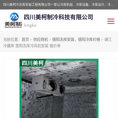
四川美柯冷冻库安装工程有限公司一家以冷库机组、冷库设备、冷库设计、冷冻库设备销售、冷库安装、冻库安装价格及技术服务为一体的综合企业，咨询热线：同等设备材料优惠10% 。公司各种类型安装组合式冷库、冷冻库、冷藏库、气调保鲜库、并提供成套设备供应、安装与调试、维护与维修、技术咨询、操作维修人员技术培训等
四川美柯制冷科技有限公司
lengku
当前位置：
首页
>
供应商机
>
德阳冻库安装，德阳冷库价格
> 通江
冷库安装，冷库价格
四川冷库，四川冻库安装
冷藏库 恩阳冻库冷风机安装 报价单
成都冻库，成都冻库价格
绵阳冻库,绵阳保鲜冷库
德阳冻库安装，德阳冷库
广元冻库安装,广元冻库造
价格
价
南充冻库设计,南充冻库安
遂宁冻库
装
资阳冻库，资阳冻库安装
泸州冻库，泸州冷库
乐山冻库,乐山保鲜冷库
自贡冻库组装