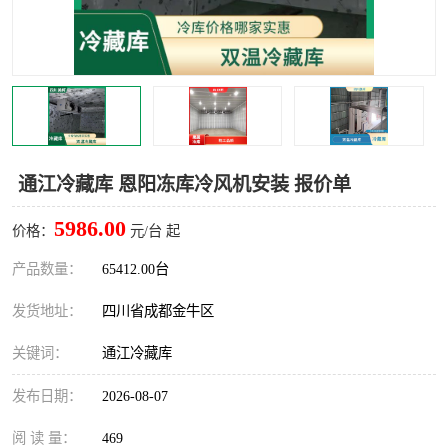
雅安冷库,雅安冻库
攀枝花冻库
烘干冷链
冻库安装，小型冻库造价
内江冷库，内江冻库
宜宾冷库，宜宾冻库设备
达州冷库、达州小型冷库
凉山冻库安装
通江冷藏库 恩阳冻库冷风机安装 报价单
甘孜冻库安装
5986.00
价格：
元/台 起
产品数量：
65412.00台
发货地址：
四川省成都金牛区
关键词：
通江冷藏库
发布日期：
2026-08-07
阅 读 量：
469