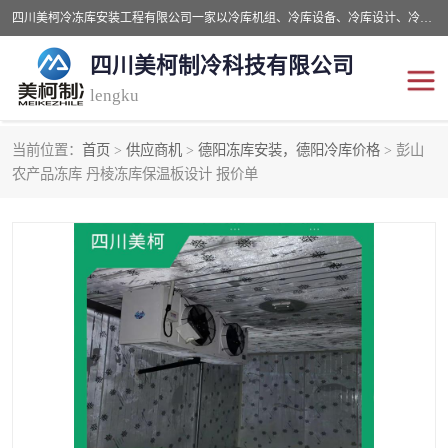
四川美柯冷冻库安装工程有限公司一家以冷库机组、冷库设备、冷库设计、冷冻库设备销售、冷库安装、冻库安装价格及技术服务为一体的综合企业，咨询热线：同等设备材料优惠10% 。公司各种类型安装组合式冷库、冷冻库、冷藏库、气调保鲜库、并提供成套设备供应、安装与调试、维护与维修、技术咨询、操作维修人员技术培训等
四川美柯制冷科技有限公司
lengku
当前位置：
首页
>
供应商机
>
德阳冻库安装，德阳冷库价格
> 彭山
冷库安装，冷库价格
四川冷库，四川冻库安装
农产品冻库 丹棱冻库保温板设计 报价单
成都冻库，成都冻库价格
绵阳冻库,绵阳保鲜冷库
德阳冻库安装，德阳冷库
广元冻库安装,广元冻库造
价格
价
南充冻库设计,南充冻库安
遂宁冻库
装
资阳冻库，资阳冻库安装
泸州冻库，泸州冷库
乐山冻库,乐山保鲜冷库
自贡冻库组装