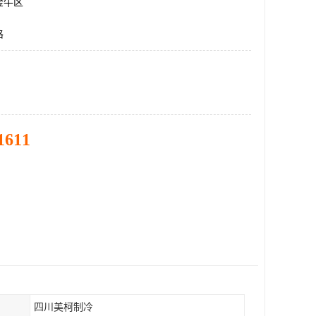
金牛区
格
1611
四川美柯制冷