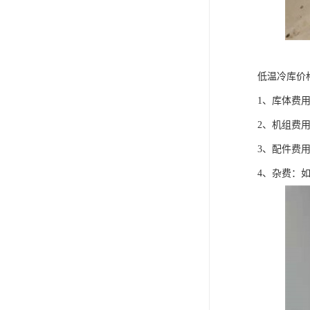
低温冷库价
1、库体费
2、机组费
3、配件费
4、杂费：