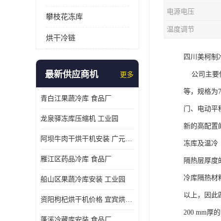
电源电压
攀枝花冻库
温度调节
烘干冷链
四川美柯制
最新供应商机
公司主要供
更多
等，规格为7
青白江果蔬冷库 食品厂
门、电动平
龙泉驿冻库压缩机 工业园
新的高配置
阿坝牛肉干烘干机安装 广元牛肉干烘干机 安装造价
冻库及温冷
雁江区药品冷库 食品厂
隔热层厚度
冷库隔热材
船山区果蔬冷库安装 工业园
以上，因此四
资阳枸杞烘干机价格 宜宾烘房价格 冷库板生产
200 mm
蓬溪冷藏库安装 食品厂