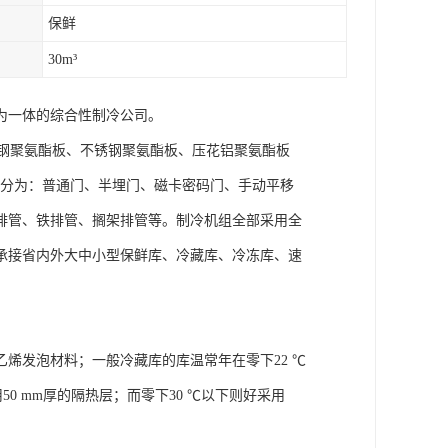
保鲜
30m³
为一体的综合性制冷公司。
钢聚氨酯板、不锈钢聚氨酯板、压花铝聚氨酯板
板；冷库门分为：普通门、半埋门、磁卡密码门、手动平移
排管、铁排管、搁架排管等。制冷机组全部采用全
承接省内外大中小型保鲜库、冷藏库、冷冻库、速
烯发泡材料；一般冷藏库的库温常年在零下22 ℃
50 mm厚的隔热层；而零下30 ℃以下则好采用