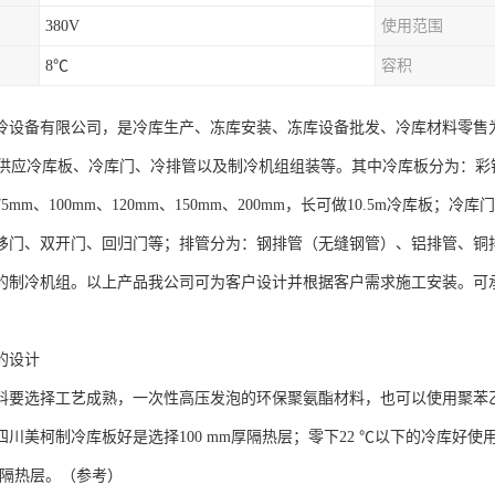
380V
使用范围
8℃
容积
冷设备有限公司，是冷库生产、冻库安装、冻库设备批发、冷库材料零售
应冷库板、冷库门、冷排管以及制冷机组组装等。其中冷库板分为：彩
5mm、100mm、120mm、150mm、200mm，长可做10.5m冷库
移门、双开门、回归门等；排管分为：钢排管（无缝钢管）、铝排管、铜
的制冷机组。以上产品我公司可为客户设计并根据客户需求施工安装。可
的设计
料要选择工艺成熟，一次性高压发泡的环保聚氨酯材料，也可以使用聚苯乙
川美柯制冷库板好是选择100 mm厚隔热层；零下22 ℃以下的冷库好使用
厚的隔热层。（参考）