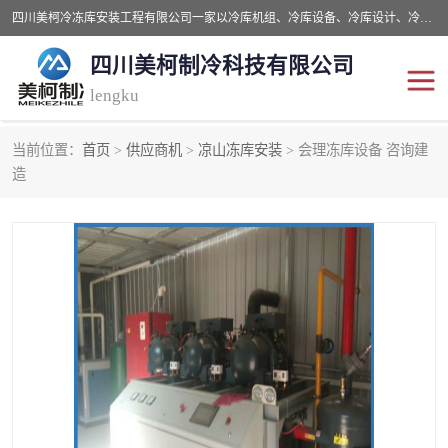
四川美柯冷冻库安装工程有限公司一家以冷库机组、冷库设备、冷库设计、冷冻库设备销售、冷库安装、冻库安装价格及技术服务为一体的综合企业，咨询热线：同等设备材料优惠10% 。公司各种类型安装组合式冷库、冷冻库、冷藏库、气调保鲜库、并提供成套设备供应、安装与调试、维护与维修、技术咨询、操作维修人员技术培训等
四川美柯制冷科技有限公司
lengku
当前位置：
首页
>
供应商机
>
凉山冻库安装
> 会理冻库设备 咨询建
冷库安装，冷库价格
四川冷库，四川冻库安装
造
成都冻库，成都冻库价格
绵阳冻库,绵阳保鲜冷库
德阳冻库安装，德阳冷库
广元冻库安装,广元冻库造
价格
价
南充冻库设计,南充冻库安
遂宁冻库
装
资阳冻库，资阳冻库安装
泸州冻库，泸州冷库
乐山冻库,乐山保鲜冷库
自贡冻库组装