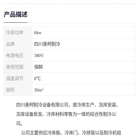
产品描述
冷库功率
6kw
品牌
四川美柯制冷
电源电压
380V
使用范围
保鲜
温度调节
8℃
容积
30m³
四川美柯制冷设备有限公司，是冷库生产、冻库安装、
冻库设备批发、冷库材料零售为一体的综合性制冷公
司。
公司主要供应冷库板、冷库门、冷排管以及制冷机组