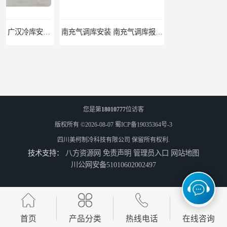
南充气调库安装 南充气调库报价 南充气调库厂家
西昌冻库/西昌冷库价格/西昌冷库安装/西昌冷库设备厂家
您是第
18010777
位访客
版权所有 ©2026-08-07
蜀ICP备19035364号-3
四川美柯制冷科技有限公司
保留所有权利.
技术支持：
八方资源网
免责声明
管理员入口
网站地图
凉山冷冻库/凉山冷冻库价格/凉山冷冻库安装/凉山冷冻库设备
西藏冻库/西藏冻库价格/西藏冻库安装/西藏冻库设备厂家
川公网安备51010602002497
首页
产品分类
热线电话
在线咨询