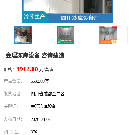
雅安冷库,雅安冻库
攀枝花冻库
烘干冷链
冻库安装，小型冻库造价
内江冷库，内江冻库
宜宾冷库，宜宾冻库设备
达州冷库、达州小型冷库
凉山冻库安装
会理冻库设备 咨询建造
甘孜冻库安装
8912.00
价格：
元/套 起
产品数量：
6532.00套
发货地址：
四川省成都金牛区
关键词：
会理冻库设备
发布日期：
2026-08-07
阅 读 量：
376