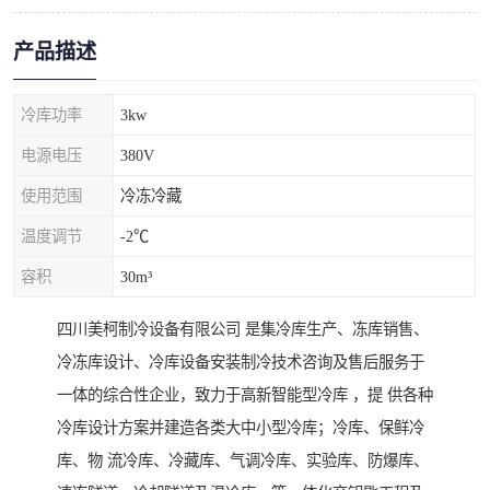
产品描述
冷库功率
3kw
电源电压
380V
使用范围
冷冻冷藏
温度调节
-2℃
容积
30m³
四川美柯制冷设备有限公司 是集冷库生产、冻库销售、
冷冻库设计、冷库设备安装制冷技术咨询及售后服务于
一体的综合性企业，致力于高新智能型冷库 ，提 供各种
冷库设计方案并建造各类大中小型冷库；冷库、保鲜冷
库、物 流冷库、冷藏库、气调冷库、实验库、防爆库、