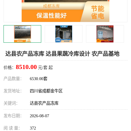
雅安冷库,雅安冻库
攀枝花冻库
烘干冷链
冻库安装，小型冻库造价
内江冷库，内江冻库
宜宾冷库，宜宾冻库设备
达州冷库、达州小型冷库
凉山冻库安装
达县农产品冻库 达县果蔬冷库设计 农产品基地
甘孜冻库安装
8510.00
价格：
元/套 起
产品数量：
6530.00套
发货地址：
四川省成都金牛区
关键词：
达县农产品冻库
发布日期：
2026-08-07
阅 读 量：
372