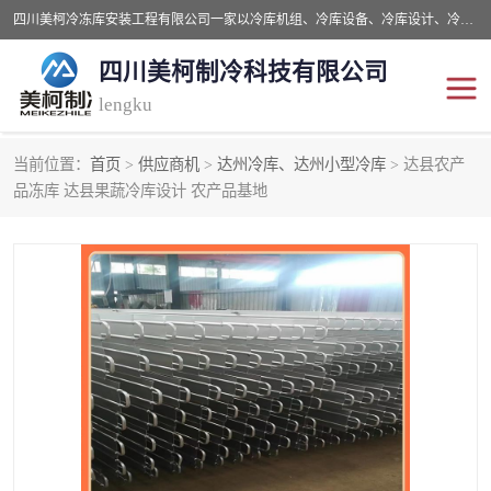
四川美柯冷冻库安装工程有限公司一家以冷库机组、冷库设备、冷库设计、冷冻库设备销售、冷库安装、冻库安装价格及技术服务为一体的综合企业，咨询热线：同等设备材料优惠10% 。公司各种类型安装组合式冷库、冷冻库、冷藏库、气调保鲜库、并提供成套设备供应、安装与调试、维护与维修、技术咨询、操作维修人员技术培训等
四川美柯制冷科技有限公司
lengku
当前位置：
首页
>
供应商机
>
达州冷库、达州小型冷库
> 达县农产
冷库安装，冷库价格
四川冷库，四川冻库安装
品冻库 达县果蔬冷库设计 农产品基地
成都冻库，成都冻库价格
绵阳冻库,绵阳保鲜冷库
德阳冻库安装，德阳冷库
广元冻库安装,广元冻库造
价格
价
南充冻库设计,南充冻库安
遂宁冻库
装
资阳冻库，资阳冻库安装
泸州冻库，泸州冷库
乐山冻库,乐山保鲜冷库
自贡冻库组装