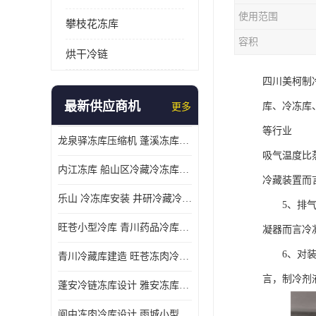
使用范围
攀枝花冻库
容积
烘干冷链
四川美柯制
最新供应商机
库、冷冻库
更多
等行业
龙泉驿冻库压缩机 蓬溪冻库冷风机价格
吸气温度比
内江冻库 船山区冷藏冷冻库安装
冷藏装置而
乐山 冷冻库安装 井研冷藏冷冻库设备 报价表
5、排气温
旺苍小型冷库 青川药品冷库设备 设计方案
凝器而言冷凝
6、对装有
青川冷藏库建造 旺苍冻肉冷库安装 报价表
言，制冷剂
蓬安冷链冻库设计 雅安冻库保温板安装 采摘园
阆中冻肉冷库设计 雨城小型冷库设计 农产品基地