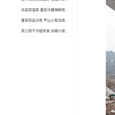
达县双温库 蓬安冷藏保鲜库设计 报价表
蓬安药品冷库 芦山小型冻库安装 报价表
夹江烘干冷链安装 剑阁小型冷库安装 设计方案