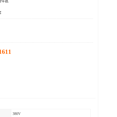
金牛区
库
1611
380V