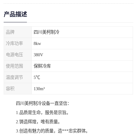
产品描述
品牌
四川美柯制冷
冷库功率
8kw
电源电压
380V
使用范围
保鲜冷库
温度调节
5℃
容积
130m³
四川美柯制冷设备一直坚信：
1.品质是生命，服务是宗旨。
2.铸造辉煌，唯有质量。
3.创造有魅力的质量，造***忠实群体。