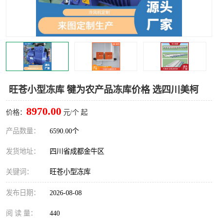
雅安冷库,雅安冻库
攀枝花冻库
烘干冷链
冻库安装，小型冻库造价
内江冷库，内江冻库
宜宾冷库，宜宾冻库设备
达州冷库、达州小型冷库
凉山冻库安装
旺苍小型冻库 犍为农产品冻库价格 选四川美柯
甘孜冻库安装
8970.00
价格：
元/个 起
产品数量：
6590.00个
发货地址：
四川省成都金牛区
关键词：
旺苍小型冻库
发布日期：
2026-08-08
阅 读 量：
440