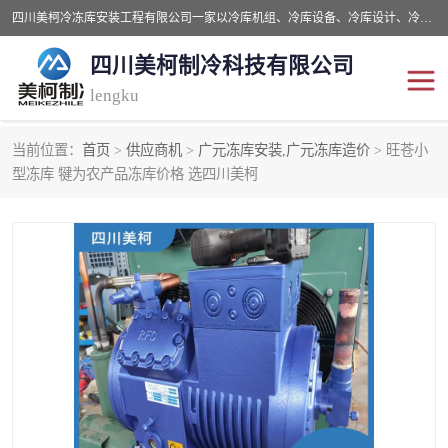
四川美柯冷冻库安装工程有限公司一家以冷库机组、冷库设备、冷库设计、冷冻库设备销售、冷库安装、冻库安装价格及技术服务为一体的综合企业，咨询热线：同等设备材料优惠10% 。公司各种类型安装组合式冷库、冷冻库、冷藏库、气调保鲜库、并提供成套设备供应、安装与调试、维护与维修、技术咨询、操作维修人员技术培训等
四川美柯制冷科技有限公司
lengku
当前位置：
首页
>
供应商机
>
广元冻库安装,广元冻库造价
> 旺苍小
冷库安装，冷库价格
四川冷库，四川冻库安装
型冻库 犍为农产品冻库价格 选四川美柯
成都冻库，成都冻库价格
绵阳冻库,绵阳保鲜冷库
德阳冻库安装，德阳冷库
广元冻库安装,广元冻库造
价格
价
南充冻库设计,南充冻库安
遂宁冻库
装
资阳冻库，资阳冻库安装
泸州冻库，泸州冷库
乐山冻库,乐山保鲜冷库
自贡冻库组装