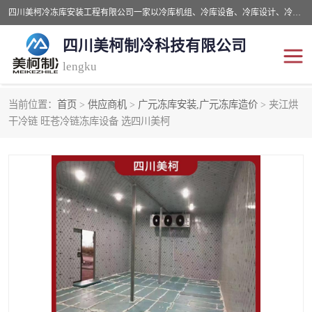
四川美柯冷冻库安装工程有限公司一家以冷库机组、冷库设备、冷库设计、冷冻库设备销售、冷库安装、冻库安装价格及技术服务为一体的综合企业，咨询热线：同等设备材料优惠10% 。公司各种类型安装组合式冷库、冷冻库、冷藏库、气调保鲜库、并提供成套设备供应、安装与调试、维护与维修、技术咨询、操作维修人员技术培训等
四川美柯制冷科技有限公司
lengku
当前位置：
首页
>
供应商机
>
广元冻库安装,广元冻库造价
> 夹江烘
冷库安装，冷库价格
四川冷库，四川冻库安装
干冷链 旺苍冷链冻库设备 选四川美柯
成都冻库，成都冻库价格
绵阳冻库,绵阳保鲜冷库
德阳冻库安装，德阳冷库
广元冻库安装,广元冻库造
价格
价
南充冻库设计,南充冻库安
遂宁冻库
装
资阳冻库，资阳冻库安装
泸州冻库，泸州冷库
乐山冻库,乐山保鲜冷库
自贡冻库组装