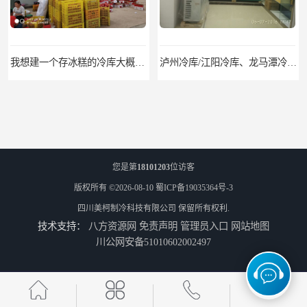
我想建一个存冰糕的冷库大概10平方米 需要价格
泸州冷库/江阳冷库、龙马潭冷库、纳溪冷库、泸县冷库、合江冷库、叙永冷库、古蔺冷库
您是第
18101203
位访客
版权所有 ©2026-08-10
蜀ICP备19035364号-3
四川美柯制冷科技有限公司
保留所有权利.
技术支持：
八方资源网
免责声明
管理员入口
网站地图
遂宁冻库/遂宁冻库价格/遂宁冻库安装
眉山冻库/东坡冷库、彭山冷库、仁寿冷库、丹棱冷库、青神冷库、洪雅冷库
川公网安备51010602002497