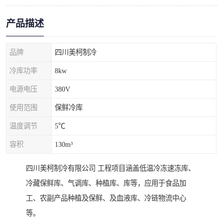
产品描述
品牌
四川美柯制冷
冷库功率
8kw
电源电压
380V
使用范围
保鲜冷库
温度调节
5℃
容积
130m³
四川美柯制冷有限公司 工程项目涵盖低温冷冻速冻库、
冷藏保鲜库、气调库、种植库、库等，应用于食品加
工、农副产品种植及保鲜、及血液库、冷链物流中心
等。