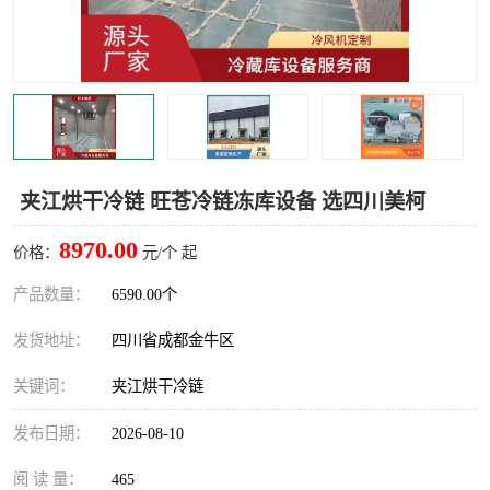
雅安冷库,雅安冻库
攀枝花冻库
烘干冷链
冻库安装，小型冻库造价
内江冷库，内江冻库
宜宾冷库，宜宾冻库设备
达州冷库、达州小型冷库
凉山冻库安装
夹江烘干冷链 旺苍冷链冻库设备 选四川美柯
甘孜冻库安装
8970.00
价格：
元/个 起
产品数量：
6590.00个
发货地址：
四川省成都金牛区
关键词：
夹江烘干冷链
发布日期：
2026-08-10
阅 读 量：
465