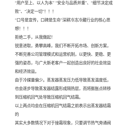
“用户至上、以人为本” “安全与品质并重”、“细节决定成
败”、“决定一切”！！！
“口号是宣传，口碑是生命”深耕冷冻冷藏行业的核心思
想！！！
拒绝二手，从我做起！
锐意进取，勇攀高峰，我们不断开拓市场、创新方案，
不断完善公司管理模式和运营机制，以更快、更稳、更
强的姿态，与广大新老客户一起创造出良好的社会效益
和经济效益。
由于冷媒量偏少。蒸发器蒸发压力低导致蒸发温度低，
也会逐步导致蒸发器结露形成隔热层，而将膨胀点转移
到压缩机回气处导致压缩机回气结霜。
以上两点均会在压缩机回气结霜之前表示出蒸发器结霜
的
其实大多数情况下对于接霜现象，只要调节热气旁通阀