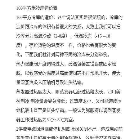
100平方米冷库造价表
100平方冷库的造价，这个说法其实是很笼统的，冷库的
造价跟冷库的体积有着很大的关系，大致上我们可以把
冷库分为高温冷藏（2-8度），低温冷冻（-15~-18
度），存贮货物的温度不一样，价格也会有很大的变
化，下面我们就针对两种不同的冷库来分别举例。
热力膨胀阀开度调得过大，感温包装置错误或固定松
脱，以致感受的温度过高而使阀芯不正常地开大，使大
量湿蒸汽吸入压缩机导致缸头结霜。
蒸发器过热度太大，则蒸发器后部过热段太长，四川美
柯制冷 制冷量会显著降低；过热度太小，又可能造成压
缩机液击甚至是缸头结霜。一般认为膨胀阀以调到蒸发
器工作过热度为3℃～8℃为宜。
2供液电磁阀泄漏或停机时膨胀阀关闭不严。造成启动前
蒸发器中已积有大量的制冷剂液体。这种情况还容易造