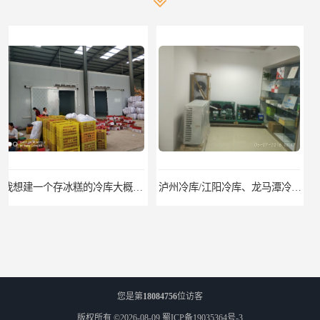
泸州冷库/江阳冷库、龙马潭冷库、纳溪冷库、泸县冷库、合江冷库、叙永冷库、古蔺冷库
遂宁冻库/遂宁冻库价格/遂宁冻库安装
您是第
18084756
位访客
版权所有 ©2026-08-09
蜀ICP备19035364号-3