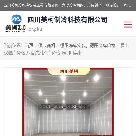
四川美柯冷冻库安装工程有限公司一家以冷库机组、冷库设备、冷库设计、冷冻库设备销售、冷库安装、冻库安装价格及技术服务为一体的综合企业，咨询热线：同等设备材料优惠10% 。公司各种类型安装组合式冷库、冷冻库、冷藏库、气调保鲜库、并提供成套设备供应、安装与调试、维护与维修、技术咨询、操作维修人员技术培训等
四川美柯制冷科技有限公司
lengku
当前位置：
首页
>
供应商机
>
德阳冻库安装，德阳冷库价格
> 眉山
冷库安装，冷库价格
四川冷库，四川冻库安装
双温库价格 八宿试剂冷库价格 选四川美柯
成都冻库，成都冻库价格
绵阳冻库,绵阳保鲜冷库
德阳冻库安装，德阳冷库
广元冻库安装,广元冻库造
价格
价
南充冻库设计,南充冻库安
遂宁冻库
装
资阳冻库，资阳冻库安装
泸州冻库，泸州冷库
乐山冻库,乐山保鲜冷库
自贡冻库组装