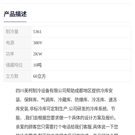
产品描述
制冷量
5361
电源
380V
功率
2KW
储藏吨位
10吨
立方数
60立方
四川美柯制冷设备有限公司帮助成都地区提供冷库安
装、保鲜库、气调库、冷藏库、防爆库、冷冻库、速冻
库安装,非标冷库可定制生产,公司研发的冷库系统、节
能、,我们会根据您要求做一个具体的设计方案及报价。
亲爱的顾客您只需要打个电话给我们客服,具体说一下您