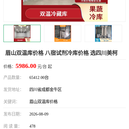
雅安冷库,雅安冻库
攀枝花冻库
烘干冷链
冻库安装，小型冻库造价
内江冷库，内江冻库
宜宾冷库，宜宾冻库设备
达州冷库、达州小型冷库
凉山冻库安装
眉山双温库价格 八宿试剂冷库价格 选四川美柯
甘孜冻库安装
5986.00
价格：
元/台 起
产品数量：
65412.00台
发货地址：
四川省成都金牛区
关键词：
眉山双温库价格
发布日期：
2026-08-09
阅 读 量：
478