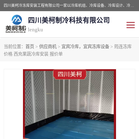
四川美柯冷冻库安装工程有限公司一家以冷库机组、冷库设备、冷库设计、冷冻库设备销售、冷库安装、冻库安装价格及技术服务为一体的综合企业，咨询热线：同等设备材料优惠10% 。公司各种类型安装组合式冷库、冷冻库、冷藏库、气调保鲜库、并提供成套设备供应、安装与调试、维护与维修、技术咨询、操作维修人员技术培训等
四川美柯制冷科技有限公司
lengku
当前位置：
首页
>
供应商机
>
宜宾冷库，宜宾冻库设备
> 筠连冻库
冷库安装，冷库价格
四川冷库，四川冻库安装
价格 西充果蔬冷库安装 报价单
成都冻库，成都冻库价格
绵阳冻库,绵阳保鲜冷库
德阳冻库安装，德阳冷库
广元冻库安装,广元冻库造
价格
价
南充冻库设计,南充冻库安
遂宁冻库
装
资阳冻库，资阳冻库安装
泸州冻库，泸州冷库
乐山冻库,乐山保鲜冷库
自贡冻库组装