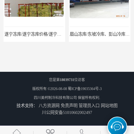
眉山冻库/东坡冷库、彭山冷库、仁寿冷库、丹棱冷库、青神冷库、洪雅冷库
绵竹冷库安装、中江冷库安装、罗江冷库安装
您是第
18039731
位访客
版权所有 ©2026-08-08
蜀ICP备19035364号-3
四川美柯制冷科技有限公司
保留所有权利.
技术支持：
八方资源网
免责声明
管理员入口
网站地图
德阳旌阳区冷库、广汉冷库安装、什邡冷冻库报价
南充气调库安装 南充气调库报价 南充气调库厂家
川公网安备51010602002497