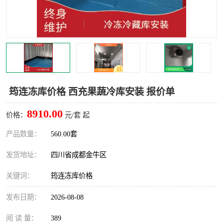
雅安冷库,雅安冻库
攀枝花冻库
烘干冷链
冻库安装，小型冻库造价
内江冷库，内江冻库
宜宾冷库，宜宾冻库设备
达州冷库、达州小型冷库
凉山冻库安装
筠连冻库价格 西充果蔬冷库安装 报价单
甘孜冻库安装
8910.00
价格：
元/套 起
产品数量：
560.00套
发货地址：
四川省成都金牛区
关键词：
筠连冻库价格
发布日期：
2026-08-08
阅 读 量：
389