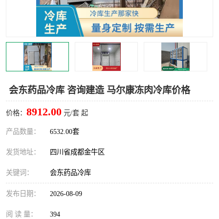
雅安冷库,雅安冻库
攀枝花冻库
烘干冷链
冻库安装，小型冻库造价
内江冷库，内江冻库
宜宾冷库，宜宾冻库设备
达州冷库、达州小型冷库
凉山冻库安装
会东药品冷库 咨询建造 马尔康冻肉冷库价格
甘孜冻库安装
8912.00
价格：
元/套 起
产品数量：
6532.00套
发货地址：
四川省成都金牛区
关键词：
会东药品冷库
发布日期：
2026-08-09
阅 读 量：
394