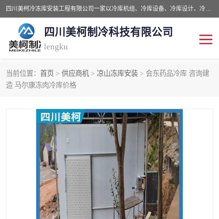
四川美柯冷冻库安装工程有限公司一家以冷库机组、冷库设备、冷库设计、冷冻库设备销售、冷库安装、冻库安装价格及技术服务为一体的综合企业，咨询热线：同等设备材料优惠10% 。公司各种类型安装组合式冷库、冷冻库、冷藏库、气调保鲜库、并提供成套设备供应、安装与调试、维护与维修、技术咨询、操作维修人员技术培训等
四川美柯制冷科技有限公司
lengku
当前位置：
首页
>
供应商机
>
凉山冻库安装
> 会东药品冷库 咨询建
冷库安装，冷库价格
四川冷库，四川冻库安装
造 马尔康冻肉冷库价格
成都冻库，成都冻库价格
绵阳冻库,绵阳保鲜冷库
德阳冻库安装，德阳冷库
广元冻库安装,广元冻库造
价格
价
南充冻库设计,南充冻库安
遂宁冻库
装
资阳冻库，资阳冻库安装
泸州冻库，泸州冷库
乐山冻库,乐山保鲜冷库
自贡冻库组装