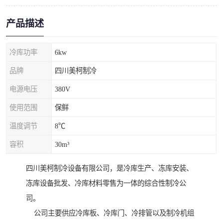
产品描述
冷库功率
6kw
品牌
四川美柯制冷
电源电压
380V
使用范围
保鲜
温度调节
8℃
容积
30m³
四川美柯制冷设备有限公司，是冷库生产、冻库安装、
冻库设备批发、冷库材料零售为一体的综合性制冷公
司。
公司主要供应冷库板、冷库门、冷排管以及制冷机组