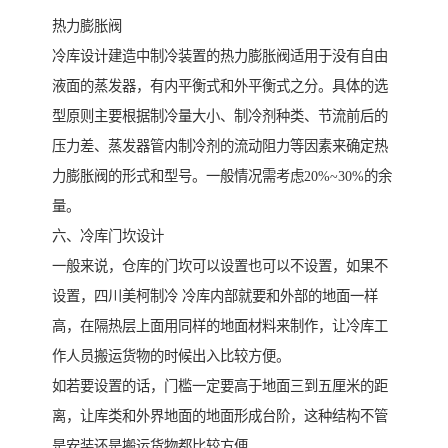
热力膨胀阀
冷库设计建造中制冷装置的热力膨胀阀适用于没有自由
液面的蒸发器，有内平衡式和外平衡式之分。具体的选
型原则主要根据制冷量大小、制冷剂种类、节流前后的
压力差、蒸发器管内制冷剂的流动阻力等因素来确定热
力膨胀阀的形式和型号。一般情况需考虑20%~30%的余
量。
六、冷库门坎设计
一般来说，仓库的门坎可以设置也可以不设置，如果不
设置，四川美柯制冷 冷库内部就要和外部的地面一样
高，在隔热层上面用同样的地面材料来制作，让冷库工
作人员搬运货物的时候出入比较方便。
如若要设置的话，门槛一定要高于地面三到五厘米的距
离，让库类和外界地面的地面形成台阶，这种结构不管
是安装还是搬运货物都比较方便。