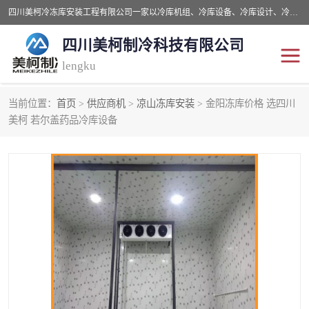
四川美柯冷冻库安装工程有限公司一家以冷库机组、冷库设备、冷库设计、冷冻库设备销售、冷库安装、冻库安装价格及技术服务为一体的综合企业，咨询热线：同等设备材料优惠10% 。公司各种类型安装组合式冷库、冷冻库、冷藏库、气调保鲜库、并提供成套设备供应、安装与调试、维护与维修、技术咨询、操作维修人员技术培训等
四川美柯制冷科技有限公司
lengku
当前位置：
首页
>
供应商机
>
凉山冻库安装
> 金阳冻库价格 选四川
冷库安装，冷库价格
四川冷库，四川冻库安装
美柯 若尔盖药品冷库设备
成都冻库，成都冻库价格
绵阳冻库,绵阳保鲜冷库
德阳冻库安装，德阳冷库
广元冻库安装,广元冻库造
价格
价
南充冻库设计,南充冻库安
遂宁冻库
装
资阳冻库，资阳冻库安装
泸州冻库，泸州冷库
乐山冻库,乐山保鲜冷库
自贡冻库组装