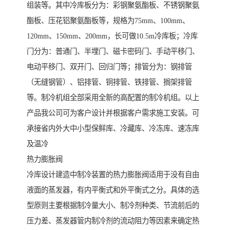
组装等。其中冷库板分为：彩钢聚氨酯板、不锈钢聚氨
酯板、压花铝聚氨酯板等，规格为75mm、100mm、
120mm、150mm、200mm，长可做10.5m冷库板；冷库
门分为：普通门、半埋门、磁卡密码门、手动平移门、
电动平移门、双开门、回归门等；排管分为：钢排管
（无缝钢管）、铝排管、铜排管、铁排管、搁架排管
等。制冷机组全部采用全新的高配置的制冷机组。以上
产品我公司可为客户设计并根据客户需求施工安装。可
承接省内外大中小型保鲜库、冷藏库、冷冻库、速冻库
及温冷
热力膨胀阀
冷库设计建造中制冷装置的热力膨胀阀适用于没有自由
液面的蒸发器，有内平衡式和外平衡式之分。具体的选
型原则主要根据制冷量大小、制冷剂种类、节流前后的
压力差、蒸发器管内制冷剂的流动阻力等因素来确定热