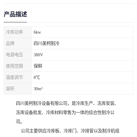
产品描述
冷库功率
6kw
品牌
四川美柯制冷
电源电压
380V
使用范围
保鲜
温度调节
8℃
容积
30m³
四川美柯制冷设备有限公司，是冷库生产、冻库安装、
冻库设备批发、冷库材料零售为一体的综合性制冷公
司。
公司主要供应冷库板、冷库门、冷排管以及制冷机组