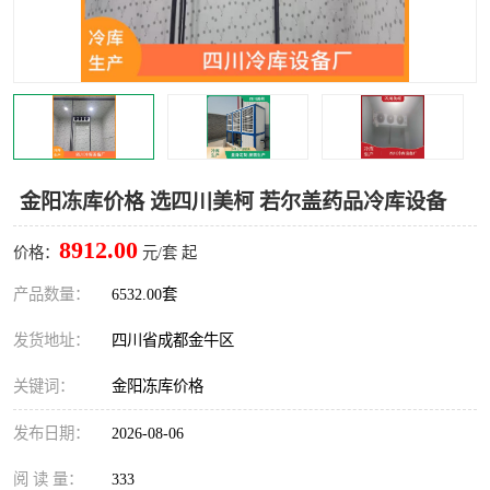
雅安冷库,雅安冻库
攀枝花冻库
烘干冷链
冻库安装，小型冻库造价
内江冷库，内江冻库
宜宾冷库，宜宾冻库设备
达州冷库、达州小型冷库
凉山冻库安装
金阳冻库价格 选四川美柯 若尔盖药品冷库设备
甘孜冻库安装
8912.00
价格：
元/套 起
产品数量：
6532.00套
发货地址：
四川省成都金牛区
关键词：
金阳冻库价格
发布日期：
2026-08-06
阅 读 量：
333