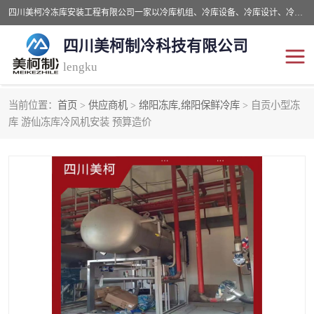
四川美柯冷冻库安装工程有限公司一家以冷库机组、冷库设备、冷库设计、冷冻库设备销售、冷库安装、冻库安装价格及技术服务为一体的综合企业，咨询热线：同等设备材料优惠10% 。公司各种类型安装组合式冷库、冷冻库、冷藏库、气调保鲜库、并提供成套设备供应、安装与调试、维护与维修、技术咨询、操作维修人员技术培训等
四川美柯制冷科技有限公司
lengku
当前位置：
首页
>
供应商机
>
绵阳冻库,绵阳保鲜冷库
> 自贡小型冻
冷库安装，冷库价格
四川冷库，四川冻库安装
库 游仙冻库冷风机安装 预算造价
成都冻库，成都冻库价格
绵阳冻库,绵阳保鲜冷库
德阳冻库安装，德阳冷库
广元冻库安装,广元冻库造
价格
价
南充冻库设计,南充冻库安
遂宁冻库
装
资阳冻库，资阳冻库安装
泸州冻库，泸州冷库
乐山冻库,乐山保鲜冷库
自贡冻库组装