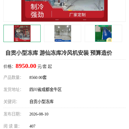
雅安冷库,雅安冻库
攀枝花冻库
烘干冷链
冻库安装，小型冻库造价
内江冷库，内江冻库
宜宾冷库，宜宾冻库设备
达州冷库、达州小型冷库
凉山冻库安装
自贡小型冻库 游仙冻库冷风机安装 预算造价
甘孜冻库安装
8950.00
价格：
元/套 起
产品数量：
8560.00套
发货地址：
四川省成都金牛区
关键词：
自贡小型冻库
发布日期：
2026-08-10
阅 读 量：
407