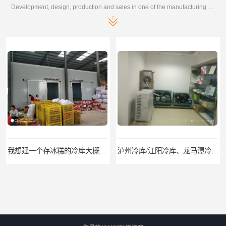
Development, design, production and sales in one of the manufacturing enterprises
我想建一个存冰糕的冷库大概10平方米 需要价格
泸州冷库/江阳冷库、龙马潭冷库、纳溪冷库、泸县冷库、合江冷库、叙永冷库、古蔺冷库